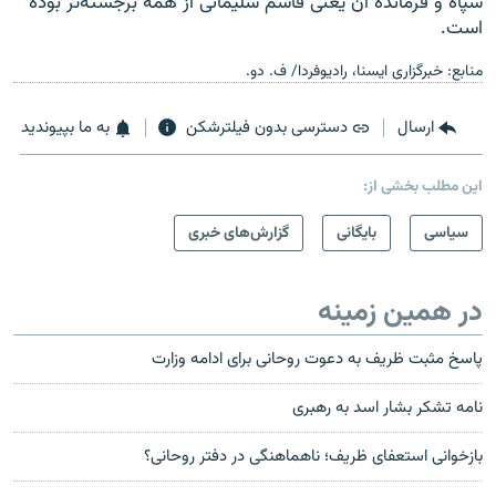
سپاه و فرمانده آن یعنی قاسم سلیمانی از همه برجسته‌تر بوده
است.
منابع: خبرگزاری ایسنا، رادیوفردا/ ف. دو.
ارسال
دسترسی بدون فیلترشکن
به ما بپیوندید
این مطلب بخشی از:
سیاسی
بایگانی
گزارش‌های خبری
در همین زمینه
پاسخ مثبت ظریف به دعوت روحانی برای ادامه وزارت
نامه تشکر بشار اسد به رهبری
بازخوانی استعفای ظریف؛ ناهماهنگی در دفتر روحانی؟