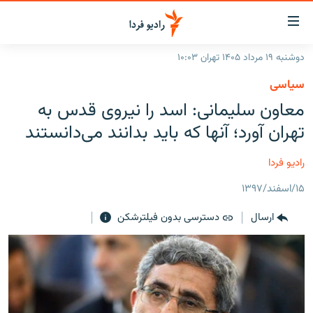
ینک‌های
ابلیت
سترسی
دوشنبه ۱۹ مرداد ۱۴۰۵ تهران ۱۰:۰۳
ازگشت
صفحه اصلی
سیاسی
ازگشت
ایران
معاون سلیمانی: اسد را نیروی قدس به
ه
نوی
جهان
تهران آورد؛ آنها که باید بدانند می‌دانستند
صلی
رادیو
فتن
رادیو فردا
ه
پادکست
انتخاب کنید و بشنوید
فحه
۱۵/اسفند/۱۳۹۷
چندرسانه‌ای
برنامه‌های رادیویی
ستجو
ارسال
دسترسی بدون فیلترشکن
زنان فردا
فرکانس‌ها
گزارش‌های تصویری
گزارش‌های ویدئویی
English
به ما بپیوندید