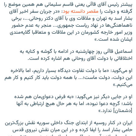
پیشتر رئیس آقای قاآنی یعنی قاسم سلیمانی هم همین موضع را
گرفته و دولت را
مقصر دانسته بود
: «در جریان سفر اخیر آقای
بشار اسد به تهران و ملاقات وی با آقای دکتر روحانی...، برخی
ناهماهنگی‌ها در نهاد ریاست جمهوری... منجر به عدم حضور
وزیر امور خارجه کشورمان در این ملاقات و متعاقبا گلایه‌مندی
ایشان شده است.»
اسماعیل قاآنی روز چهارشنبه در ادامه با گوشه و کنایه به
اختلافاتی با دولت آقای روحانی هم اشاره کرده است.
او می‌گوید: «ما با دولت تفاوت دیدگاه بسیار داریم، اما بالاخره
این دولت، دولت ماست؛... با همه دولت باید کار کنیم و کار هم
می‌کنیم.»
او در جایی دیگر نیز می‌گوید: «به فرض دعوای‌مان هم شده
باشد؛ گرچه دعوا نبوده، اما به هر حال هیچ ارتباطی به آنها
[دشمنان] ندارد.»
ایران در کنار روسیه از ابتدای جنگ داخلی سوریه نقش بزرگ‌ترین
حامی بشار اسد را ایفا کرده و در این میان نقش نیروی قدس