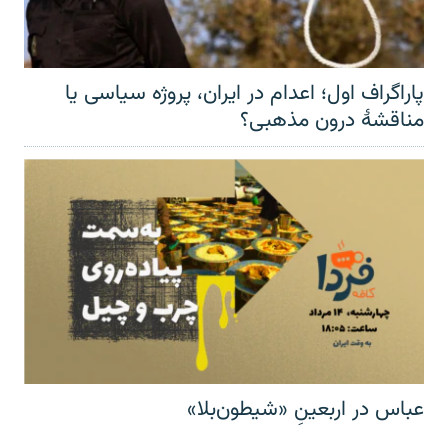
پاراگراف اول؛ اعدام در ایران، پروژه سیاسی یا
مناقشهٔ درون مذهبی؟
عباس در اربعینِ «شیطون‌بلا»