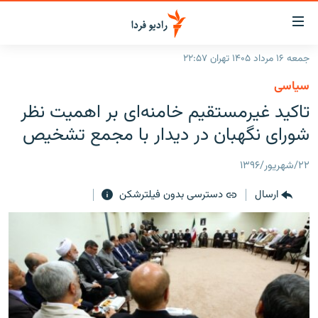
ینک‌های
ابلیت
سترسی
جمعه ۱۶ مرداد ۱۴۰۵ تهران ۲۲:۵۷
ازگشت
صفحه اصلی
سیاسی
ازگشت
ایران
تاکید غیرمستقیم خامنه‌ای بر اهمیت نظر
ه
نوی
جهان
شورای نگهبان در دیدار با مجمع تشخیص
صلی
رادیو
فتن
۲۲/شهریور/۱۳۹۶
ه
پادکست
انتخاب کنید و بشنوید
فحه
ارسال
دسترسی بدون فیلترشکن
چندرسانه‌ای
برنامه‌های رادیویی
ستجو
زنان فردا
فرکانس‌ها
گزارش‌های تصویری
گزارش‌های ویدئویی
English
به ما بپیوندید