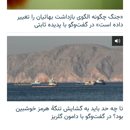
«جنگ چگونه الگوی بازداشت بهائیان را تغییر
داده است» در گفت‌وگو با پدیده ثابتی
تا چه حد باید به گشایش تنگهٔ هرمز خوشبین
بود؟ در گفت‌وگو با دامون گلریز