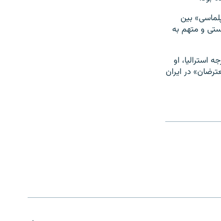
پلماسی» بین
یستی و متهم به
 استرالیا، او
ترضان» در ایران