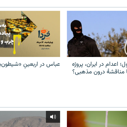
ل؛ اعدام در ایران، پروژه
عباس در اربعینِ «شیطون‌بل
مناقشهٔ درون مذهبی؟