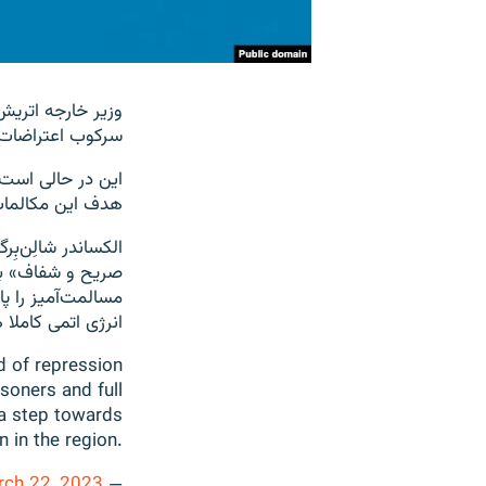
وزیر خارجه اتریش
سرکوب‌ اعتراضات
این در حالی است 
هدف این مکالمات 
الکساندر شالِن‌بِ
صریح و شفاف» با 
مسالمت‌آمیز را پای
انرژی اتمی کاملا 
d of repression
isoners and full
a step towards
n in the region.
ch 22, 2023
— Alexander Schallenberg (@a_schallenberg)