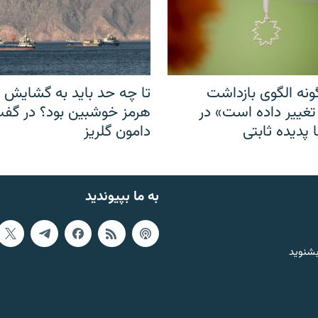
نه الگوی بازداشت
تا چه حد باید به گشایش ت
 تغییر داده است» در
هرمز خوشبین بود؟ در گفت‌
 پدیده ثابتی
دامون گلریز
به ما بپیوندید
بشنوید