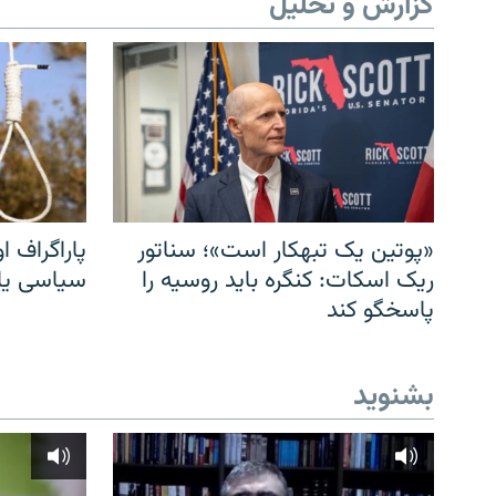
گزارش و تحلیل
«پوتین یک تبهکار است»؛ سناتور
پاراگراف او
ریک اسکات: کنگره باید روسیه را
سیاسی یا 
پاسخگو کند
بشنوید