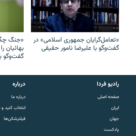
«تعامل‌گرایان جمهوری اسلامی» در
«جنگ چگو
گفت‌وگو با علیرضا نامور حقیقی
بهائیان را
گفت‌وگو با
English
رادیو فردا
درباره
به ما بپیوندید
صفحه اصلی
درباره ما
ایران
انتخاب کنید و 
جهان
فیلترشکن‌ها
پادکست