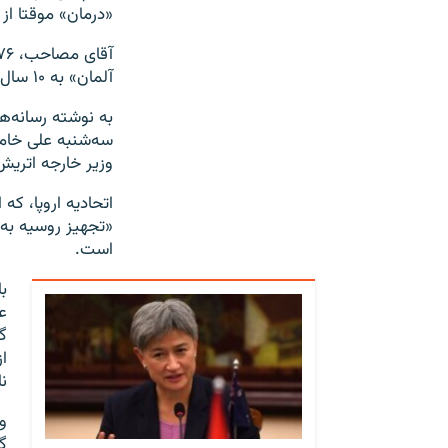
«درمان» موقتا از 
آلمان» به ۱۰ سال حبس محکوم شده بود اما چند ماه پیش موقتا از زندان آزاد شد.
سه‌شنبه علی خامنه
وزیر خارجه اتریش
«تجهیز روسیه به 
است.
ب
ع
گ
ا
ن
و
گ