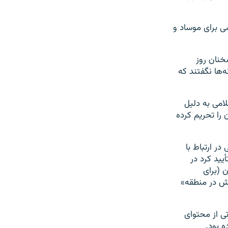
سوسی برای موساد و
در شالن‌برگ، سخنان روز
ه‌ها نگفتند که
وری اسلامی به دلیل
 را تحریم کرده
ر ارتباط با
ید کرد در
ن (برای
نش در منطقه»
ی از محتوای
ه بود.