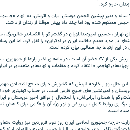
زندان خارج کرد.
آقای مصاحب، ۷۶ ساله و دبیر پیشین انجمن دوستی ایران و اتریش، به اتهام «جا
به نوشته رسانه‌های تهران، حسین امیرعبداللهیان در گفت‎‌وگو با الکسان
‌ای در مورد «عدم دخالت ایران در اوکراین» را نقل کرد. اما این رسان
 در این ارتباط چه مطالبی بیان کرده است.
اتحادیه اروپا، که اتریش یکی از ۲۷ عضو آن است، در ماه‌های اخیر بارها از جمه
پهپادهای تهاجمی» انتقاد کرده و مقامات و نهادهای متعددی در ایران
ا این حال، وزیر خارجه اتریش که کشورش دارای منافع اقتصادی مهمی د
ربستان و امیرنشین‌های خلیج فارس است، در حساب توئیتری خود تأی
فت‌وگو با همتای ایرانی‌اش، با استقبال از توافق اخیر عربستان و ایرا
زسرگیری روابط کامل بین ریاض و تهران)، آن را «گامی برای کاهش ت
امیده است.
زارت خارجه جمهوری اسلامی ایران روز دوم فروردین نیز روایت متفاوت
فت‌وگوی تلفنی وزیر خارجه استرالیا با حسین امیرعبداللهیان ارائه کرد