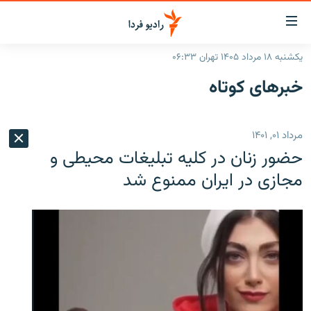
ینک‌های
ابلیت
سترسی
یکشنبه ۱۸ مرداد ۱۴۰۵ تهران ۰۶:۳۳
ازگشت
صفحه اصلی
خبرهای کوتاه
ازگشت
ایران
ه
نوی
جهان
مرداد ۰۱, ۱۴۰۱
صلی
رادیو
فتن
حضور زنان در کلیه تبلیغات محیطی و
ه
پادکست
انتخاب کنید و بشنوید
مجازی در ایران ممنوع شد
فحه
چندرسانه‌ای
برنامه‌های رادیویی
ستجو
زنان فردا
فرکانس‌ها
گزارش‌های تصویری
گزارش‌های ویدئویی
English
به ما بپیوندید