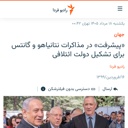
ینک‌های
ابلیت
سترسی
یکشنبه ۱۸ مرداد ۱۴۰۵ تهران ۰۰:۴۲
ازگشت
صفحه اصلی
جهان
ازگشت
ایران
«پیشرفت» در مذاکرات نتانیاهو و گانتس
ه
نوی
جهان
برای تشکیل دولت ائتلافی
صلی
رادیو
فتن
رادیو فردا
ه
پادکست
انتخاب کنید و بشنوید
فحه
۱۶/فروردین/۱۳۹۹
چندرسانه‌ای
برنامه‌های رادیویی
ستجو
ارسال
دسترسی بدون فیلترشکن
زنان فردا
فرکانس‌ها
گزارش‌های تصویری
گزارش‌های ویدئویی
English
به ما بپیوندید