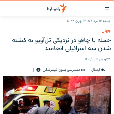
ینک‌های
ابلیت
سترسی
جمعه ۱۶ مرداد ۱۴۰۵ تهران ۱۰:۴۲
ازگشت
صفحه اصلی
جهان
ازگشت
ایران
حمله با چاقو در نزدیکی تل‌آویو به کشته
ه
نوی
جهان
شدن سه اسرائیلی انجامید
صلی
رادیو
فتن
۱۶/اردیبهشت/۱۴۰۱
ه
پادکست
انتخاب کنید و بشنوید
فحه
ارسال
دسترسی بدون فیلترشکن
چندرسانه‌ای
برنامه‌های رادیویی
ستجو
زنان فردا
فرکانس‌ها
گزارش‌های تصویری
گزارش‌های ویدئویی
English
به ما بپیوندید