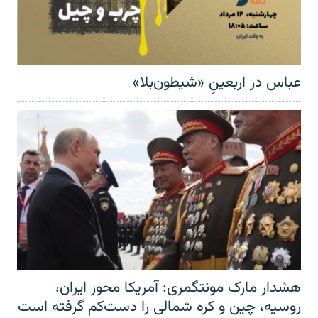
عباس در اربعینِ «شیطون‌بلا»
هشدار مارک مونتگمری: آمریکا محور ایران،
روسیه، چین و کره شمالی را دست‌کم گرفته است