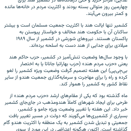
غذایی، مراکز خرید و حتی درمانگاه‌ها در کشمیر هند برای
چهارمین روز متوالی بسته بودند و اکثریت مردم در خانه‌ها مانده
و کمتر بیرون می‌آیند.
کشمیر تنها ایالت هند با اکثریت جمعیت مسلمان است و بیشتر
ساکنان آن با حکومت هند مخالف و خواستار پیوستن به
پاکستان هستند. نیروهای شورشی در کشمیر از سال ۱۹۸۹
میلادی برای جدایی از هند دست به اسلحه برده‌اند.
با وجود سال‌ها وضعیت تنش‌آمیز در کشمیر، حزب حاکم هند
یعنی «حزب مردم هند» (حزب بهاراتیا جاناتا یا به اختصار
بی‌جِی‌پی) این هفته تصمیم گرفت وضعیت ویژه کشمیر را لغو
کرده و راه را برای مهاجرت و سرمایه‌گذاری جمعیت هندو از سایر
نقاط کشور به کشمیر را هموار کند.
ماه گذشته بود که یکی از مقام‌های ارشد «حزب مردم هند» از
طرحی برای ایجاد شهرهای کاملاً هندومذهب در جای‌جای کشمیر
خبر داد. این هفته با تغییر وضعیت ویژه جامو و کشمیر،
بسیاری از کشمیری‌ها می‌گویند که دولت در مسیر تغییر بافت
جمعیتی و تبدیل شدن کشمیر به یک منطقه با اکثریت هندو گام
گذاشته است. اکنون هرگونه اعتراضی در این مورد از سوی