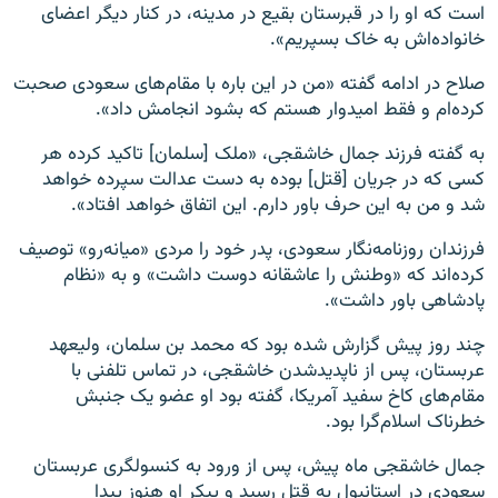
است که او را در قبرستان بقیع در مدینه، در کنار دیگر اعضای
خانواده‌اش به خاک بسپریم».
صلاح در ادامه گفته «من در این باره با مقام‌های سعودی صحبت
کرده‌ام و فقط امیدوار هستم که بشود انجامش داد».
به گفته فرزند جمال خاشقجی، «ملک [سلمان] تاکید کرده هر
کسی که در جریان [قتل] بوده به دست عدالت سپرده خواهد
شد و من به این حرف باور دارم. این اتفاق خواهد افتاد».
فرزندان روزنامه‌نگار سعودی، پدر خود را مردی «میانه‌رو» توصیف
کرده‌اند که «وطنش را عاشقانه دوست داشت» و به «نظام
پادشاهی باور داشت».
چند روز پیش گزارش شده بود که محمد بن سلمان، ولیعهد
عربستان، پس از ناپدیدشدن خاشقجی، در تماس تلفنی با
مقام‌های کاخ سفید آمریکا، گفته بود او عضو یک جنبش
خطرناک اسلام‌گرا بود.
جمال خاشقجی ماه پیش، پس از ورود به کنسولگری عربستان
سعودی در استانبول به قتل رسید و پیکر او هنوز پیدا