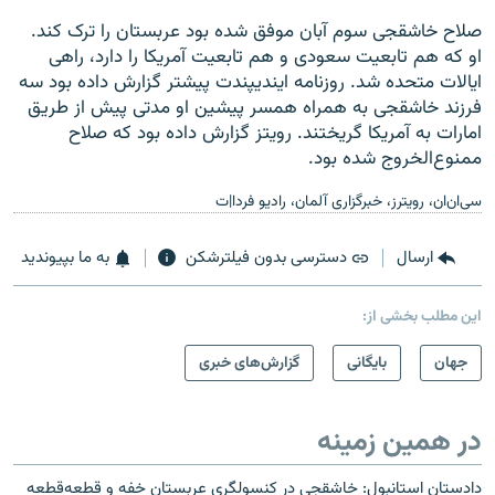
صلاح خاشقجی سوم آبان موفق شده بود عربستان را ترک کند.
او که هم تابعیت سعودی و هم تابعیت آمریکا را دارد، راهی
ایالات متحده شد. روزنامه ایندیپندت پیشتر گزارش داده بود سه
فرزند خاشقجی به همراه همسر پیشین او مدتی پیش از طریق
امارات به آمریکا گریختند. رویتز گزارش داده بود که صلاح
ممنوع‌الخروج شده بود.
سی‌ان‌ان، رویترز، خبرگزاری آلمان، رادیو فردا|ت
ارسال
دسترسی بدون فیلترشکن
به ما بپیوندید
این مطلب بخشی از:
جهان
بایگانی
گزارش‌های خبری
در همین زمینه
دادستان استانبول: خاشقجی در کنسولگری عربستان خفه و قطعه‌قطعه