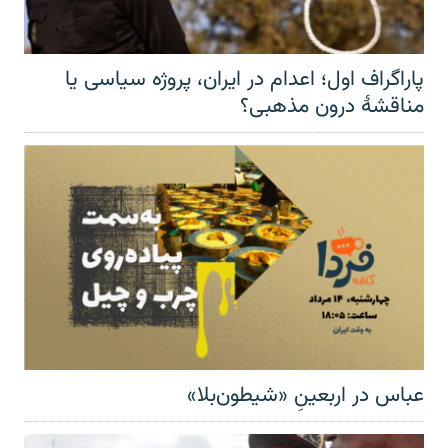
پاراگراف اول؛ اعدام در ایران، پروژه سیاسی یا
مناقشهٔ درون مذهبی؟
عباس در اربعینِ «شیطون‌بلا»