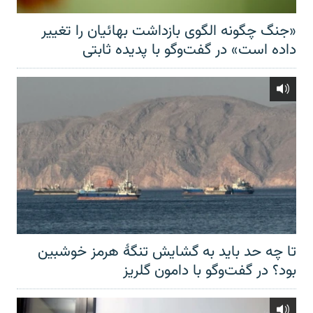
«جنگ چگونه الگوی بازداشت بهائیان را تغییر
داده است» در گفت‌وگو با پدیده ثابتی
تا چه حد باید به گشایش تنگهٔ هرمز خوشبین
بود؟ در گفت‌وگو با دامون گلریز