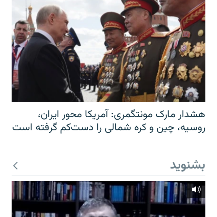
هشدار مارک مونتگمری: آمریکا محور ایران،
روسیه، چین و کره شمالی را دست‌کم گرفته است
بشنوید