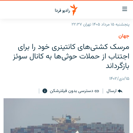
ینک‌های
ابلیت
سترسی
پنجشنبه ۱۵ مرداد ۱۴۰۵ تهران ۲۲:۳۷
ازگشت
صفحه اصلی
جهان
ازگشت
ایران
مرسک کشتی‌های کانتینری خود را برای
ه
نوی
جهان
اجتناب از حملات حوثی‌ها به کانال سوئز
صلی
رادیو
بازگرداند
فتن
ه
پادکست
انتخاب کنید و بشنوید
۱۵/دی/۱۴۰۲
فحه
چندرسانه‌ای
برنامه‌های رادیویی
ستجو
ارسال
دسترسی بدون فیلترشکن
زنان فردا
فرکانس‌ها
گزارش‌های تصویری
گزارش‌های ویدئویی
English
به ما بپیوندید