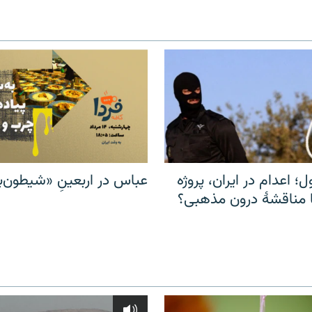
ل؛ اعدام در ایران، پروژه
عباس در اربعینِ «شیطون‌بل
مناقشهٔ درون مذهبی؟