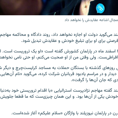
مجال اشاعه عقایدش را نخواهد داد
ند می‌گوید دولت او اجازه نخواهد داد، روند دادگاه و محاکمه مهاج
رصتی برای او برای تبلیغ خودش و عقایدش تبدیل شود.
جاسیندا آردرن ۲۸ اسفند ماه در پارلمان کشورش گفته است «او یک تروریست است.
افراطی‌ست. ولی وقتی من از او صحبت می‌کنم، او حتی نامی نخواه
ی روزهای گذشته با بستگان حملات به مساجد کرایست‌چرچ و دیگر ش
ار و در مراسم یادبود قربانیان شرکت کرده، می‌گوید «نام آن‌هایی ک
ردی که جان آن‌ها را گرفت».
ند گفته مهاجم نژادپرست استرالیایی «با اقدام تروریستی خود به‌دنبا
خودش یکی از آن‌ها بود. و این همان چیزی‌ست که ما قطعا جلویش 
ن در پارلمان نیوزیلند با واژگان «سلام علیکم» آغاز شده‌است.