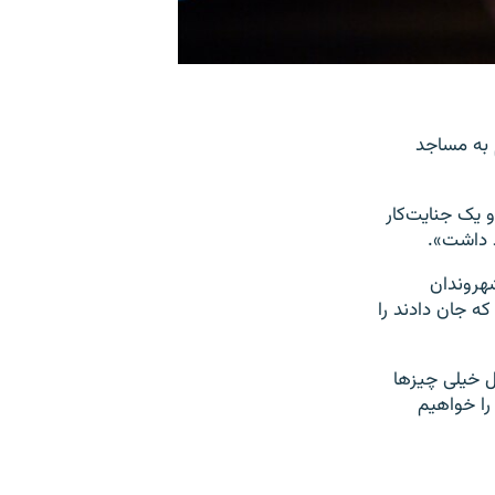
م به مساجد
 او یک جنایت‌کار
د داشت».
هروندان
ه جان دادند را
ل خیلی چیزها
را خواهیم