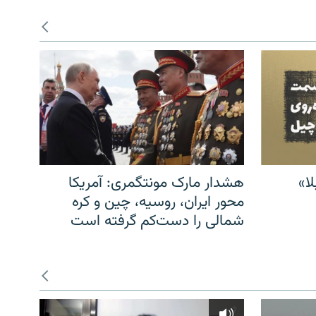
ا»
هشدار مارک مونتگمری: آمریکا
محور ایران، روسیه، چین و کره
شمالی را دست‌کم گرفته است