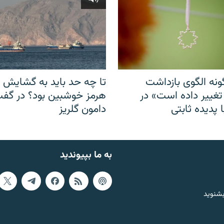
نه الگوی بازداشت
تا چه حد باید به گشایش ت
 تغییر داده است» در
هرمز خوشبین بود؟ در گفت‌
 پدیده ثابتی
دامون گلریز
به ما بپیوندید
بشنوید