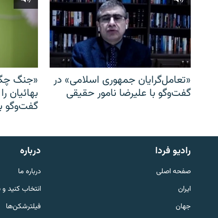
«تعامل‌گرایان جمهوری اسلامی» در
«جنگ چگو
گفت‌وگو با علیرضا نامور حقیقی
بهائیان را
گفت‌وگو با
English
رادیو فردا
درباره
به ما بپیوندید
صفحه اصلی
درباره ما
ایران
انتخاب کنید و 
جهان
فیلترشکن‌ها