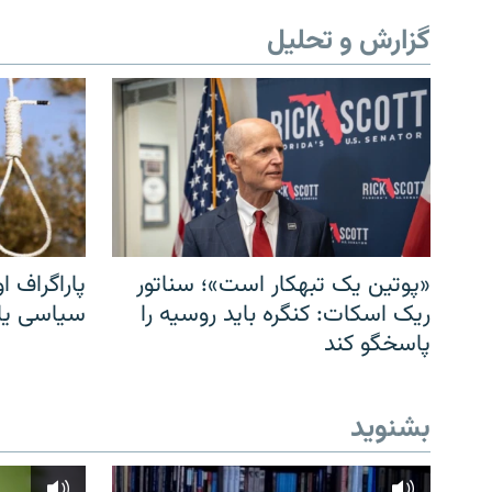
گزارش و تحلیل
«پوتین یک تبهکار است»؛ سناتور
پاراگراف او
ریک اسکات: کنگره باید روسیه را
سیاسی یا 
پاسخگو کند
بشنوید