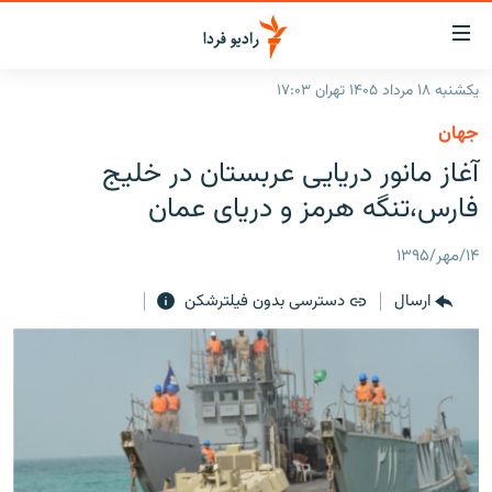
ینک‌های
ابلیت
سترسی
یکشنبه ۱۸ مرداد ۱۴۰۵ تهران ۱۷:۰۳
ازگشت
صفحه اصلی
جهان
ازگشت
ایران
آغاز مانور دریایی عربستان در خلیج
ه
نوی
جهان
فارس،تنگه هرمز و دریای عمان
صلی
رادیو
فتن
۱۴/مهر/۱۳۹۵
ه
پادکست
انتخاب کنید و بشنوید
فحه
ارسال
دسترسی بدون فیلترشکن
چندرسانه‌ای
برنامه‌های رادیویی
ستجو
زنان فردا
فرکانس‌ها
گزارش‌های تصویری
گزارش‌های ویدئویی
English
به ما بپیوندید