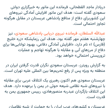
دریادار ماجد القطحانی، فرمانده این مانور به خبرگزاری دولتی
سعودی گفته است: هدف این مانور افزایش آمادگی نیروهای
این کشوربرای دفاع از منافع پادشاهی عربستان در مقابل هرگونه
تجاوز احتمالی است.
عبدالله السلطان، فرمانده نیروی دریایی پادشاهی سعودی
، نیز
چهارشنبه هفتم مهر گفته بود، هدف این رزمایشکه «زره خلیج
{فارس} ۱» نام دارد، «افزایش آمادگی دفاعی، بهبود توانایی‌ها برای
دفاع از مرزهای آبی و مقابله با هرگونه تهاجم و عملیات
تروریستی احتمالی» خواهد بود.
به گزارش رویترز، عربستان سعودی نگران قدرت گرفتن ایران در
منطقه به ویژه پس از رفع تحریم‌ها بین المللی علیه تهران است.
عربستان سعودی هم اکنون رهبری یک ائتلاف عربی برای مقابله
با نیروهای شبه نظامی شیعه حوثی در یمن را برعهده دارد. هدف
این ائتلاف بازگردان عبدربه منصورهادی، رییس جمهوری یمن به
قدرت است.
عربستان و کشورهای عرب ایران را به حمایت از شبه نظامیان