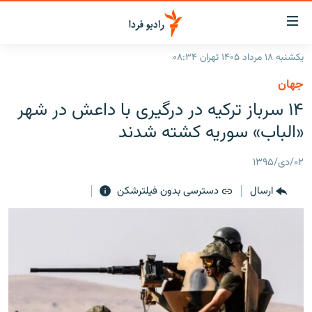
ینک‌های
ابلیت
سترسی
یکشنبه ۱۸ مرداد ۱۴۰۵ تهران ۰۸:۳۴
ازگشت
صفحه اصلی
جهان
ازگشت
ایران
۱۴ سرباز ترکیه در درگیری با داعش در شهر
ه
نوی
جهان
«الباب» سوریه کشته شدند‎
صلی
رادیو
فتن
۰۲/دی/۱۳۹۵
ه
پادکست
انتخاب کنید و بشنوید
فحه
ارسال
دسترسی بدون فیلترشکن
چندرسانه‌ای
برنامه‌های رادیویی
ستجو
زنان فردا
فرکانس‌ها
گزارش‌های تصویری
گزارش‌های ویدئویی
English
به ما بپیوندید