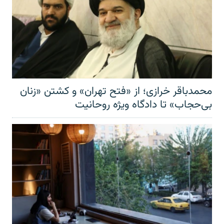
محمدباقر خرازی؛ از «فتح تهران» و کشتن «زنان
بی‌حجاب» تا دادگاه ویژه روحانیت