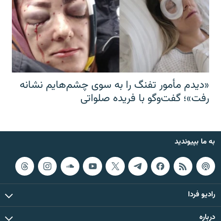
«دیدم مأمور تفنگ را به سوی چشم‌هایم نشانه
رفت»؛ گفت‌و‌گو با فریده صلواتی
به ما بپیوندید
رادیو فردا
درباره