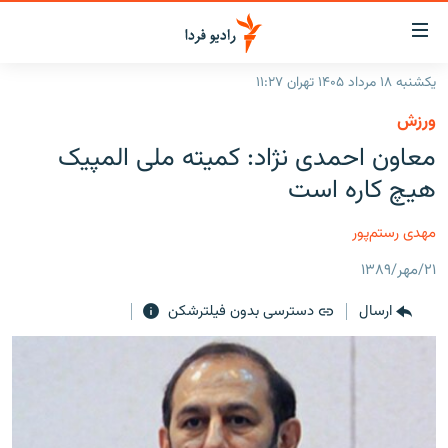
ینک‌های
ابلیت
سترسی
یکشنبه ۱۸ مرداد ۱۴۰۵ تهران ۱۱:۲۷
ازگشت
صفحه اصلی
ورزش
ازگشت
ایران
معاون احمدی نژاد: کميته ملی المپيک
ه
نوی
جهان
هيچ کاره است
صلی
رادیو
فتن
مهدی رستم‌پور
ه
پادکست
انتخاب کنید و بشنوید
فحه
۲۱/مهر/۱۳۸۹
چندرسانه‌ای
برنامه‌های رادیویی
ستجو
ارسال
دسترسی بدون فیلترشکن
زنان فردا
فرکانس‌ها
گزارش‌های تصویری
گزارش‌های ویدئویی
English
به ما بپیوندید