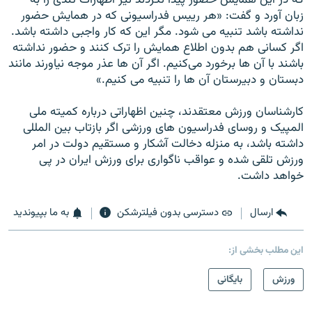
که در اين همايش حضور پيدا نکردند نيز اظهارات تندی را به
زبان آورد و گفت: «هر رييس فدراسيونی که در همايش حضور
نداشته باشد تنبيه می ‌شود. مگر اين که کار واجبی داشته باشد.
اگر کسانی هم بدون اطلاع همايش را ترک کنند و حضور نداشته
باشند با آن ها برخورد می‌کنيم. اگر آن ها عذر موجه نياورند مانند
دبستان و دبيرستان آن ها را تنبيه می ‌کنيم.»
کارشناسان ورزش معتقدند، چنين اظهاراتی درباره کميته ملی
المپيک و روسای فدراسيون های ورزشی اگر بازتاب بين المللی
داشته باشد، به منزله دخالت آشکار و مستقيم دولت در امر
ورزش تلقی شده و عواقب ناگواری برای ورزش ايران در پی
خواهد داشت.
ارسال
دسترسی بدون فیلترشکن
به ما بپیوندید
این مطلب بخشی از:
ورزش
بایگانی