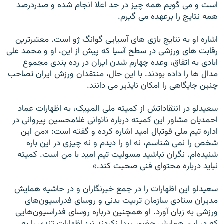
است و می گويم همه چيز در حد اعلا انجام شده و صدردرصد
همه نتايج را برعهده می ‌گيرم.
اشاره او به نتايج بازی های آسيايی گوانگ ژو است. معتبرترين
رقابت های ورزشی در سطح آسيا که پيش از اين، او و محمد علی
ابادی به اتفاق، وعده چهارم شدن ايران در رده بندی مجموع
مدال ها را داده بودند. با اين حال، منتقدان ورزش ايران تصاحب
چنين جايگاهی را امکان ناپذير می دانند.
سعيدلو در انتقاداتش از کميته ملی المپيک، به اظهارات عماد
احمديان مشاور اين کميته درباره ناتوانی غلامحسين پيروانی در
اداره تيم ملی فوتبال اميد اشاره کرده و گفته است: «من اين
شخص را نمی ‌شناسم،‌ نه او را ديدم و نه چيزی در اين باره
شنيده‌ام. نگران نباشيد مسوليت تيم اميد با من است. کميته
نبايد درباره محتوای فنی صحبت کند.»
سعيدلو اين اظهارات را در جمع خبرنگاران و در حاشيه همايش
مديران ستادی سازمان تربيت بدنی و روسای فدراسيون‌های
ورزشی به زبان آورد. او همچنين درباره روسای فدراسيون‌هايی