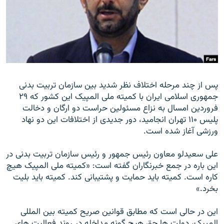
زبان‌های دیگر
پس از چند مرحله اختلاف نظر شديد بين سازمان تربيت بدنی
جمهوری اسلامی ايران با کميته ملی المپيک اين کشور که ۲۹
فروردين امسال به نزاع مسئولين حراست دو ارگان و دخالت
پليس ۱۱۰ تهران انجاميد، دور جديدی از اختلافات اين دو نهاد
ورزشی آغاز شده است.
علی سعيدلو معاون رئيس جمهور و رئيس سازمان تربيت بدنی در
اين باره در جمع خبرنگاران گفته است: «کميته ملی المپيک هيچ
کاره است. کميته بايد حمايت و پشتيبانی کند. کميته بايد بليت
بخرد.»
اين در حالی است که مطابق قوانين صريح کميته بين المللی
المپيک، دولت ها حق هيچ گونه مداخله در روند فعاليت های