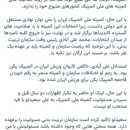
کميته های ملی المپيک کشورهای متبوع خود را ندارند.
با اين حال، کميته ملی المپيک ايران را نمی توان نهادی مستقل
و غير دولتی دانست. زيرا انتخابات اين کميته با رد صلاحيت های
گسترده کانديداها برگزار شد و در نهايت نيز با خروج کليه نامزدها
از ميدان انتخابات، محمد علی آبادی رئيس وقت سازمان تربيت
بدنی، با اين توجيه که رياست سازمان و کميته بايد بر عهده يک
نفر باشد، بر مسند اين ارگان نيز تکيه زد.
استدلال علی آبادی، ناکامی کاروان ورزش ايران در المپيک پکن
بود. به زعم او اختلافات سازمان و کميته منجر به رقم خوردن
فاجعه المپيک پکن برای ورزش ايران شده بود.
با اين حال، اينک او حاضر به تکرار اظهارات دو سال قبل و
سپردن مسئوليت کميته ملی المپيک به علی سعيدلو يا فرد
منتخب او نيست.
سعيدلو تاکيد کرده است سازمان تربيت بدنی مسوليت‌ را برعهده
دارد. همه سختی هايی که وجود داشته باشد مسئوليتش با من