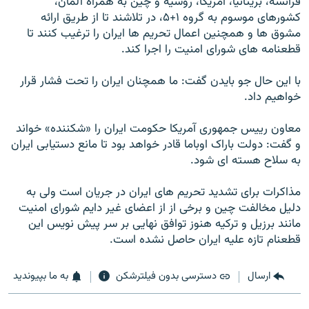
فرانسه، بريتانيا، آمريکا، روسيه و چين به همراه آلمان،
کشورهای موسوم به گروه ۱+۵، در تلاشند تا از طريق ارائه
مشوق ها و همچنين اعمال تحريم ها ايران را ترغيب کنند تا
قطعنامه های شورای امنيت را اجرا کند.
با اين حال جو بايدن گفت: ما همچنان ايران را تحت فشار قرار
خواهيم داد.
معاون رييس جمهوری آمريکا حکومت ايران را «شکننده» خواند
و گفت: دولت باراک اوباما قادر خواهد بود تا مانع دستيابی ايران
به سلاح هسته ای شود.
مذاکرات برای تشديد تحريم های ايران در جريان است ولی به
دليل مخالفت چين و برخی از از اعضای غير دايم شورای امنيت
مانند برزيل و ترکيه هنوز توافق نهايی بر سر پيش نويس اين
قطعنام تازه عليه ايران حاصل نشده است.
ارسال
دسترسی بدون فیلترشکن
به ما بپیوندید