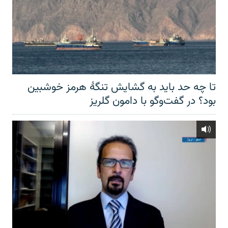
تا چه حد باید به گشایش تنگهٔ هرمز خوشبین
بود؟ در گفت‌وگو با دامون گلریز