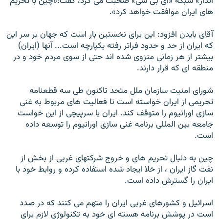
انداز» شبکه «ای بی سی» صحبت می کرد، گفت:«چين با تحريم
های ايران موافقت خواهد کرد».
آقای بايدن افزود: اين برای نخستين بار است که جهان بر سر اين
که ايران از حد و حدود فراتر رفته يکپارچه است... آنها (ايران)
بيشتر از هر زمانی منزوی شده اند حتی از سوی مردم خود و در
منطقه ای که قرار دارند.
شورای امنيت سازمان ملل متحد تاکنون طی سه قطعنامه
تحريمی از ايران خواسته است تا فعاليت های مربوط به غنی
سازی اورانيوم را متوقف کند. ايران با سرپيچی از اين خواست
جامعه بين المللی برنامه غنی سازی اورانيوم را توسعه داده
است.
چين به دنبال تحريم های و خروج شرکتهای غربی از بخش از
نفت گاز ايران ، از خلا ايجاد شده استفاده کرده و روابط خود با
ايران را گسترش داده است.
اسرائيل و کشورهای غربی ايران را متهم می کنند که در صدد
است در پوشش برنامه هسته ای خود به تکنولوژی لازم برای