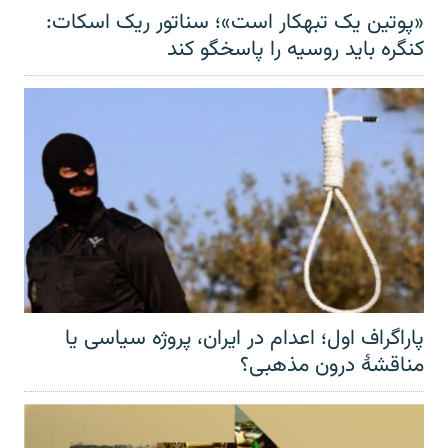
«پوتین یک تبهکار است»؛ سناتور ریک اسکات:
کنگره باید روسیه را پاسخگو کند
پاراگراف اول؛ اعدام در ایران، پروژه سیاسی یا
مناقشهٔ درون مذهبی؟