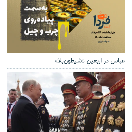
عباس در اربعینِ «شیطون‌بلا»