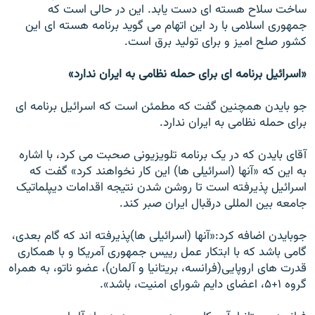
ساخت سلاح هسته ای دست يابد. اين در حالی است که
جمهوری اسلامی با رد اين اتهام می گويد برنامه هسته ای اين
کشور صلح اميز و برای توليد برق است.
«اسرائيل برنامه ای برای حمله نظامی به ايران ندارد»
جو بايدن همچنين گفت که مطمئن است که اسرائيل برنامه ای
برای حمله نظامی به ايران ندارد.
آقای بايدن که در يک برنامه تلويزيونی صحبت می کرد، با اشاره
به اين که «آنها (اسرائيلی ها) اين کار نخواهند کرد» گفت که
اسرائيل پذيرفته است تا روشن شدن نتيجه اقدامات ديپلماتيک
جامعه بين المللی درقبال ايران صبر کند.
جوبايدن اضافه کرد:«آنها (اسرائيلی ها)پذيرفته اند که گام بعدی،
گامی باشد که با ابتکار عمل رييس جمهوری آمريکا و با همکاری
قدرت های اروپايی(فرانسه، بريتانيا و آلمان)، عضو ناتو، به همراه
گروه ۱+۵، اعضای دايم شورای امنيت، باشد».