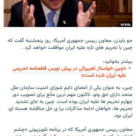
زبان‌های دیگر
جو بايدن، معاون رييس جمهوری آمريکا، روز پنجشنبه گفت که
چين با تحريم های تازه عليه ايران موافقت خواهد کرد .
بیشتر بخوانید:
«چين خواستار تغييراتی در پیش نویس قطعنامه تحريمی
علیه ايران شده است»
چين، به عنوان يکی از اعضای دايم شورای امنيت سازمان ملل
متحد دارای حق وتو، تاکنون مهم ترين مانع برای تصويب دور
چهارم تحريم ها عليه ايران بوده است. چين به جای تشديد
تحريم ها، خواهان ادامه مذاکرات برا ی حل مناقشه هسته ای
ایران بود.
معاون رييس جمهوری آمريکا که در برنامه تلويزيونی «چشم