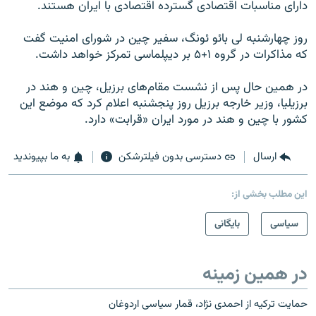
دارای مناسبات اقتصادی گسترده‌ اقتصادی با ايران هستند.
روز چهارشنبه لی بائو ئونگ، سفير چين در شورای امنيت گفت
که مذاکرات در گروه ۱+۵ بر ديپلماسی تمرکز خواهد داشت.
در همين حال پس از نشست مقام‌های برزيل، چين و هند در
برزيليا، وزير خارجه برزيل روز پنجشنبه اعلام کرد که موضع اين
کشور با چين و هند در مورد ايران «قرابت» دارد.
ارسال
دسترسی بدون فیلترشکن
به ما بپیوندید
این مطلب بخشی از:
سیاسی
بایگانی
در همین زمینه
حمايت ترکیه از احمدی نژاد، قمار سیاسی اردوغان