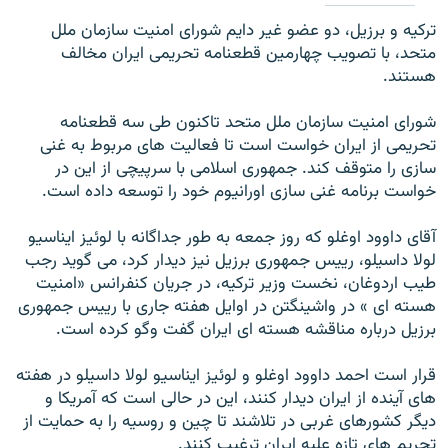
ترکيه و برزيل، دو عضو غير دايم شورای امنيت سازمان ملل
متحد، با تصويب چهارمين قطعنامه تحريمی ايران مخالف
هستند.
شورای امنيت سازمان ملل متحد تاکنون طی سه قطعنامه
تحريمی از ايران خواست است تا فعاليت های مربوط به غنی
سازی را متوقف کند. جمهوری اسلامی با سرپيچی از اين در
خواست برنامه غنی سازی اورانيوم خود را توسعه داده است.
آقای داوود اوغلو که روز جمعه به طور جداگانه با لوئيز ايناسيو
لولا داسيلو، رييس جمهوری برزيل نيز ديدار کرد، می گويد رجب
طيب اردوغان، نخست وزير ترکيه، در جريان کنفرانس «امنيت
هسته ای » در واشينگتن در اوايل هفته جاری با رييس جمهوری
برزيل درباره مناقشه هسته ای ايران گفت وگو کرده است.
قرار است احمد داوود اوغلو و لوئيز ايناسيو لولا داسيلو در هفته
های آينده از ايران ديدار کنند، اين در حالی است که آمريکا و
ديگر کشورهای غربی در تلاشند تا چين و روسيه را به حمایت از
تحريم های تازه عليه ايران ترغیب کنند.