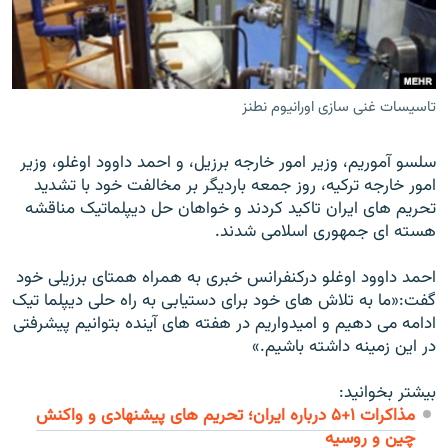
تاسیسات غنی سازی اورانیوم نطنز
زبان‌های دیگر
سلسو آموريم، وزير امور خارجه برزيل، و احمد داوود اوغلو، وزير
امور خارجه ترکيه، روز جمعه بارديگر بر مخالفت خود با تشديد
تحريم های ايران تاکید کردند و خواهان حل ديپلماتيک مناقشه
هسته ای جمهوری اسلامی شدند.
احمد داوود اوغلو درکنفرانس خبری به همراه همتای برزيلی خود
گفت:«ما به تلاش های خود برای دستيابی به راه حلی ديپلما تيک
ادامه می دهيم و اميدواريم در هفته های آينده بتوانيم پيشرفتی
در اين زمينه داشته باشيم.»
بیشتر بخوانید:
مذاکرات ۱+۵ درباره ايران؛ تحریم های پیشنهادی و واکنش
چین و روسیه