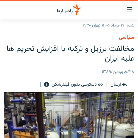
ینک‌های
ابلیت
سترسی
شنبه ۱۷ مرداد ۱۴۰۵ تهران ۱۷:۳۰
ازگشت
صفحه اصلی
سیاسی
ازگشت
ایران
مخالفت برزيل و ترکيه با افزایش تحریم ها
ه
نوی
جهان
علیه ایران
صلی
رادیو
فتن
۲۸/فروردین/۱۳۸۹
ه
پادکست
انتخاب کنید و بشنوید
فحه
ارسال
دسترسی بدون فیلترشکن
چندرسانه‌ای
برنامه‌های رادیویی
ستجو
زنان فردا
فرکانس‌ها
گزارش‌های تصویری
گزارش‌های ویدئویی
English
به ما بپیوندید