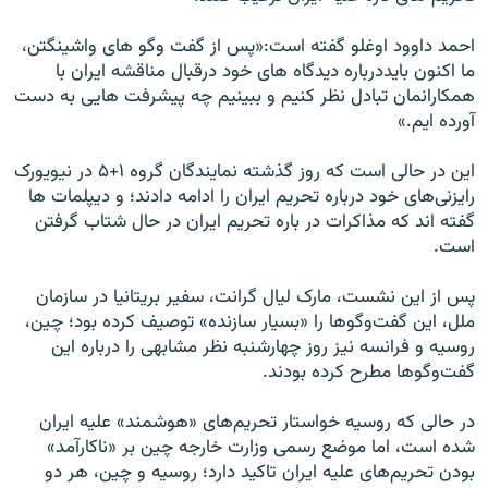
احمد داوود اوغلو گفته است:«پس از گفت وگو های واشينگتن،
ما اکنون بايددرباره ديدگاه های خود درقبال مناقشه ايران با
همکارانمان تبادل نظر کنيم و ببينيم چه پيشرفت هايی به دست
آورده ايم.»
اين در حالی است که روز گذشته نمايندگان گروه ۱+۵ در نيويورک
رايزنی‌های خود درباره تحريم ايران را ادامه دادند؛ و ديپلمات ها
گفته اند که مذاکرات در باره تحريم ايران در حال شتاب گرفتن
است.
پس از اين نشست، مارک ليال گرانت، سفير بريتانيا در سازمان
ملل، اين گفت‌وگوها را «بسيار سازنده» توصيف کرده بود؛ چين،
روسيه و فرانسه نيز روز چهارشنبه نظر مشابهی را درباره اين
گفت‌وگوها مطرح کرده بودند.
در حالی که روسيه خواستار تحريم‌های «هوشمند» عليه ايران
شده است، اما موضع رسمی وزارت خارجه چين بر «ناکارآمد»
بودن تحريم‌های عليه ايران تاکيد دارد؛ روسيه و چين، هر دو