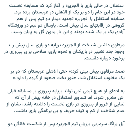
استقلال در حالی بازی با الجزيره را آغاز کرد که مسابقه نخست
خود در اين جام را دو بر يک از الاهلی در عربستان برده بود.
مسابقه استقلال با الجزيره تجديد ديدار دو تيم پس از هم
گروهی در رقابتهای سال پيش است. پارسال دو تيم در ورزشگاه
آزادی يک بر يک شده بودند و اين بار بدون گل به پايان رسيد.
مرفاوی داشتن شناخت از الجزيره برپايه دو بازی سال پيش را با
وجود چند تغيير در بازيکنان و نحوه بازی، سلاحی برای پيروزی در
برخورد دوباره دانست.
صمد مرفاوی پيش بينی کرد:« حتی الاهلی عربستان که دو بر
يک مغلوب استقلال شد، هنوز بخت صعود از گروه را دارد.»
به ادعای او هيچ تيمی نمی تواند برپايه پيروزی بر مسابقه قبلی
اش مغرور شود. اما تساوی استقلال در خانه بيش از آن که
نمايی از غرور از پيروزی در بازی نخست را داشته باشد، نشان از
عدم شناخت از کم و کيف حريف و بی برنامگی بازی داشت.
آبل براگا، سرمربی برزيلی تيم الجزيره پس از شکست خانگی دو