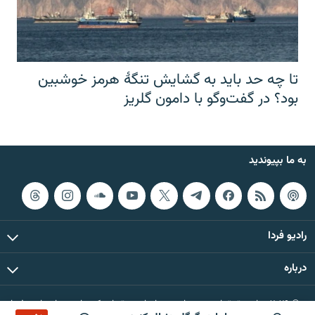
تا چه حد باید به گشایش تنگهٔ هرمز خوشبین
بود؟ در گفت‌وگو با دامون گلریز
به ما بپیوندید
رادیو فردا
درباره
© ۲۰۲۶ تمام حقوق این وب‌سایت، بر اساس مقررات کپی‌رایت، برای رادیو فردا