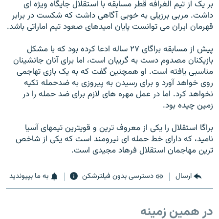
بر يک از تيم الغرافه قطر مسابقه با استقلال جايگاه ويژه ای
داشت. مربی برزيلی به خوبی آگاهی داشت که شکست در برابر
قهرمان ايران می توانست پايان اميدهای صعود تيم اماراتی باشد.
پيش از مسابقه براگای ۲۷ ساله ادعا کرده بود که با مشکل
بازيکنان مصدوم دست به گريبان است، اما برای آنان جانشينان
مناسبی يافته است. او همچنين گفت که به يک بازی تهاجمی
روی خواهد آورد و برای رسيدن به پيروزی به ضدحمله تکيه
نخواهد کرد. اما در عمل مهره های لازم برای ضد حمله را در
زمين چيده بود.
براگا استقلال را يکی از معروف ترين و قويترين تيمهای آسيا
ناميد، که دارای خط حمله ای نيرومند است که يکی از شاخص
ترين مهاجمان استقلال فرهاد مجيدی است.
ارسال
دسترسی بدون فیلترشکن
به ما بپیوندید
در همین زمینه