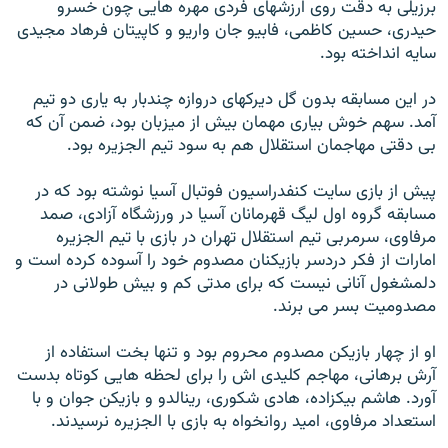
برزيلی به دقت روی ارزشهای فردی مهره هايی چون خسرو
حيدری، حسين کاظمی، فابيو جان واريو و کاپيتان فرهاد مجيدی
سايه انداخته بود.
در اين مسابقه بدون گل ديرکهای دروازه چندبار به ياری دو تيم
آمد. سهم خوش بياری مهمان بيش از ميزبان بود، ضمن آن که
بی دقتی مهاجمان استقلال هم به سود تيم الجزيره بود.
پيش از بازی سايت کنفدراسيون فوتبال آسيا نوشته بود که در
مسابقه گروه اول ليگ قهرمانان آسيا در ورزشگاه آزادی، صمد
مرفاوی، سرمربی تيم استقلال تهران در بازی با تيم الجزيره
امارات از فکر دردسر بازيکنان مصدوم خود را آسوده کرده است و
دلمشغول آنانی نيست که برای مدتی کم و بيش طولانی در
مصدوميت بسر می برند.
او از چهار بازيکن مصدوم محروم بود و تنها بخت استفاده از
آرش برهانی، مهاجم کليدی اش را برای لحظه هايی کوتاه بدست
آورد. هاشم بيکزاده، هادی شکوری، رينالدو و بازيکن جوان و با
استعداد مرفاوی، اميد روانخواه به بازی با الجزيره نرسيدند.