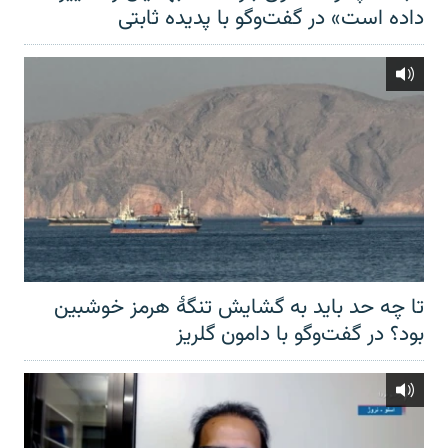
داده است» در گفت‌وگو با پدیده ثابتی
تا چه حد باید به گشایش تنگهٔ هرمز خوشبین
بود؟ در گفت‌وگو با دامون گلریز