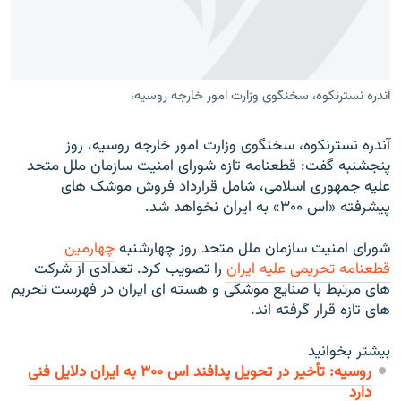
آندره نسترنکوه، سخنگوی وزارت امور خارجه روسيه،
زبان‌های دیگر
آندره نسترنکوه، سخنگوی وزارت امور خارجه روسيه، روز
پنجشنبه گفت: قطعنامه تازه شورای امنيت سازمان ملل متحد
عليه جمهوری اسلامی، شامل قرارداد فروش موشک های
پيشرفته «اس ۳۰۰» به ايران نخواهد شد.
شورای امنيت سازمان ملل متحد روز چهارشنبه
چهارمين
قطعنامه تحريمی عليه ايران
را تصويب کرد. تعدادی از شرکت
های مرتبط با صنايع موشکی و هسته ای ايران در فهرست تحريم
های تازه قرار گرفته اند.
بیشتر بخوانید
روسیه: تأخیر در تحويل پدافند اس ۳۰۰ به ايران دلایل فنی
دارد