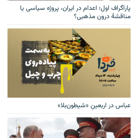
پاراگراف اول؛ اعدام در ایران، پروژه سیاسی یا
مناقشهٔ درون مذهبی؟
عباس در اربعینِ «شیطون‌بلا»