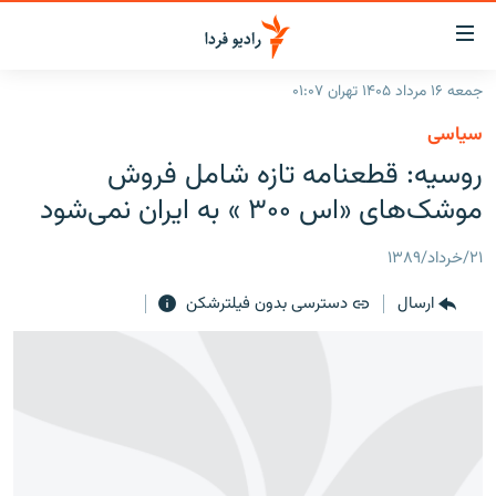
ینک‌های
ابلیت
سترسی
جمعه ۱۶ مرداد ۱۴۰۵ تهران ۰۱:۰۷
ازگشت
صفحه اصلی
سیاسی
ازگشت
ایران
روسيه: قطعنامه تازه شامل فروش
ه
نوی
جهان
موشک‌های «اس ۳۰۰ » به ايران نمی‌شود
صلی
رادیو
فتن
۲۱/خرداد/۱۳۸۹
ه
پادکست
انتخاب کنید و بشنوید
فحه
ارسال
دسترسی بدون فیلترشکن
چندرسانه‌ای
برنامه‌های رادیویی
ستجو
زنان فردا
فرکانس‌ها
گزارش‌های تصویری
گزارش‌های ویدئویی
English
به ما بپیوندید