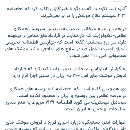
آندره نسترنکوه در گفت وگو با خبرنگاران تاکيد کرد که قطعنامه
۱۹۲۹ سيستم دفاع موشکی را در بر نمی‌گيرند.
در همین زمینه ميخائيل ديميتريف، رييس سرويس همکاری
نظامی-تکنولوژيک که کار نظارت بر قراردادهای نظامی را برعهده
دارد، نيز روز پنجشنبه گفته است که چهارمين قطعنامه تحريمی
شورای امنيت شامل صدور سلاح های تدافعی مانند موشک های
ضدهوايی اس ۳۰۰ نمی شود.
به گزارش ايتارتاس، ميخائيل ديميتريف تاکيد کرد که قرارداد
فروش موشک های اس ۳۰۰ به ايران در مسير اجرا قرار دارد.
وی همچنين گفته است که قطعنامه تازه، زمينه های همکاری
در عرصه نظامی بين روسيه و ايران را محدود نکرده است.
ميخائيل ديميتريف می گويد قطعنامه ۱۹۲۹ مربوط به منع صدور
تسليحات تهاجمی به ايران است.
اظهارات آندره نسترنکوه درباره اجرای قرارداد فروش موشک های
«اس ۳۰۰» در واکنش به خبری بود مبنی براين که روسيه فروش