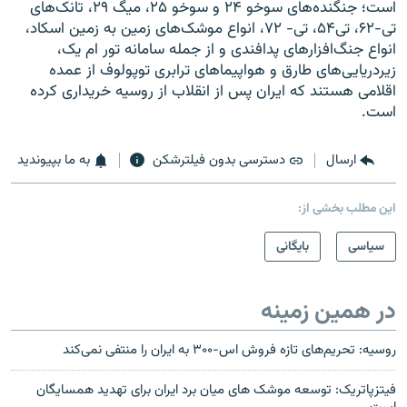
است؛ جنگنده‌های سوخو ۲۴ و سوخو ۲۵، ميگ ۲۹، تانک‌های
تی-۶۲، تی۵۴، تی- ۷۲، انواع موشک‌های زمين به زمين اسکاد،
انواع جنگ‌افزارهای پدافندی و از جمله سامانه تور ام يک،
زيردريايی‌های طارق و هواپيما‌های ترابری توپولوف از عمده
اقلامی هستند که ايران پس از انقلاب از روسيه خريداری کرده
است.
ارسال
دسترسی بدون فیلترشکن
به ما بپیوندید
این مطلب بخشی از:
سیاسی
بایگانی
در همین زمینه
روسیه: تحریم‌های تازه فروش اس-۳۰۰ به ایران را منتفى نمى‌کند
فیتزپاتریک: توسعه موشک های میان برد ایران برای تهدید همسایگان