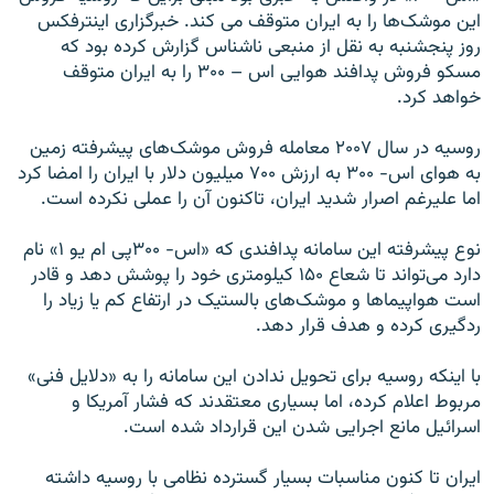
اين موشک‌ها را به ایران متوقف می کند. خبرگزاری اينترفکس
روز پنجشنبه به نقل از منبعی ناشناس گزارش کرده بود که
مسکو فروش پدافند هوايی اس – ۳۰۰ را به ايران متوقف
خواهد کرد.
روسيه در سال ۲۰۰۷ معامله فروش موشک‌های پيشرفته زمين
به هوای اس- ۳۰۰ به ارزش ۷۰۰ ميليون دلار با ايران را امضا کرد
اما عليرغم اصرار شديد ايران، تاکنون آن را عملی نکرده است.
نوع پيشرفته اين سامانه پدافندی که «اس- ۳۰۰پی ام يو ۱» نام
دارد می‌تواند تا شعاع ۱۵۰ کيلومتری خود را پوشش دهد و قادر
است هواپيماها و موشک‌های بالستيک در ارتفاع کم يا زياد را
ردگيری کرده و هدف قرار دهد.
با اينکه روسيه برای تحويل ندادن اين سامانه را به «دلايل فنی»
مربوط اعلام کرده، اما بسياری معتقدند که فشار آمريکا و
اسرائيل مانع اجرايی شدن اين قرارداد شده است.
ايران تا کنون مناسبات بسيار گسترده نظامی با روسيه داشته