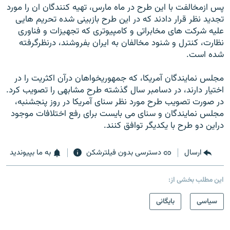
پس ازمخالفت با این طرح در ماه مارس، تهیه کنندگان ان را مورد
تجدید نظر قرار دادند که در اين طرح بازبينی شده تحريم هايی
عليه شرکت های مخابراتی و کامپيوتری که تجهيزات و فناوری
نظارت، کنترل و شنود مخالفان به ايران بفروشند، درنظرگرفته
شده است.
مجلس نمايندگان آمريکا، که جمهوريخواهان درآن اکثريت را در
اختيار دارند، در دسامبر سال گذشته طرح مشابهی را تصويب کرد.
در صورت تصويب طرح مورد نظر سنای آمريکا در روز پنجشنبه،
مجلس نمايندگان و سنای می بايست برای رفع اختلافات موجود
دراين دو طرح با يکديگر توافق کنند.
ارسال
دسترسی بدون فیلترشکن
به ما بپیوندید
این مطلب بخشی از:
سیاسی
بایگانی