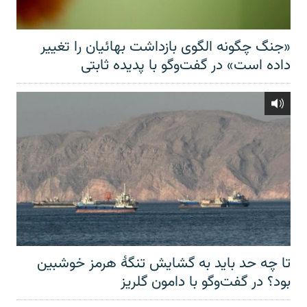
«جنگ چگونه الگوی بازداشت بهائیان را تغییر
داده است» در گفت‌وگو با پدیده ثابتی
تا چه حد باید به گشایش تنگهٔ هرمز خوشبین
بود؟ در گفت‌وگو با دامون گلریز