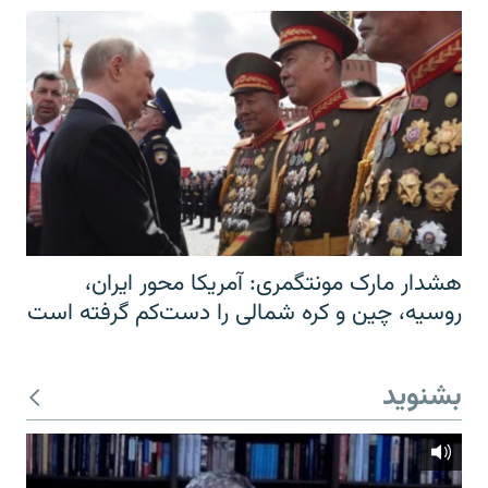
هشدار مارک مونتگمری: آمریکا محور ایران،
روسیه، چین و کره شمالی را دست‌کم گرفته است
بشنوید