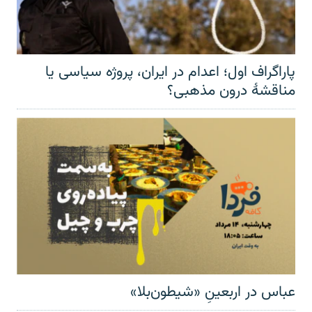
پاراگراف اول؛ اعدام در ایران، پروژه سیاسی یا
مناقشهٔ درون مذهبی؟
عباس در اربعینِ «شیطون‌بلا»