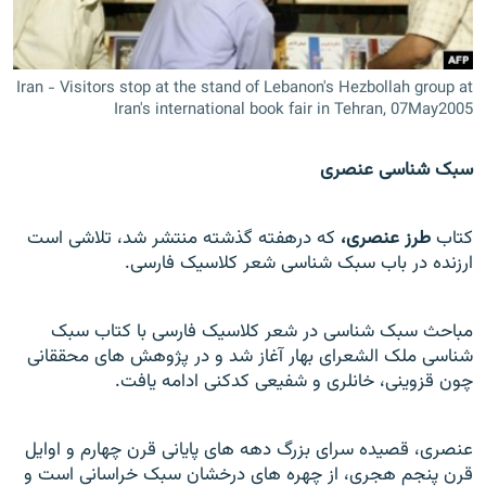
Iran - Visitors stop at the stand of Lebanon's Hezbollah group at
Iran's international book fair in Tehran, 07May2005
زبان‌های دیگر
سبک شناسی عنصری
کتاب
طرز عنصری،
که درهفته گذشته منتشر شد، تلاشی است
ارزنده در باب سبک شناسی شعر کلاسيک فارسی.
مباحث سبک شناسی در شعر کلاسيک فارسی با کتاب سبک
شناسی ملک الشعرای بهار آغاز شد و در پژوهش های محققانی
چون قزوينی، خانلری و شفيعی کدکنی ادامه يافت.
عنصری، قصيده سرای بزرگ دهه های پايانی قرن چهارم و اوایل
قرن پنجم هجری، از چهره های درخشان سبک خراسانی است و