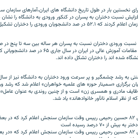
ال ۱۳۷۷ و برای نخستين بار در طول تاريخ دانشگاه های ايران،آمارهای سازم
زايش نسبت دختران به پسران در کنکور ورودی به دانشگاه را نشان د
در صد دانشجويان ورودی را دختران تشکيل داده اند.
 نسبت ورودی دختران نسبت به پسران هر ساله بين سه تا پنج در صد
جايی که به گفته مقامات آموزش عالی در ايران در سال جاری 
شگاه شده اند را دختران تشکل داده اند.
ان برگزاری «سمينار حوزه های علميه خواهران» اعلام شد که رشد ور
ظايف مادری و همسری زن» است و از چنين روندی به عنوان عامل«ب
ه از نظر اسلام نانآور خانوادهاند» ياد شد.
در ارديبهشت سال ۸۲ حسين رحيمی رييس وقت سازمان سنجش اعلام کرد که در 
يش از ۷۰ درصد رسيده است
در ارديبهشت سال ۸۲ حسين رحيمی رييس وقت سازمان سنجش اعلام کرد که «در