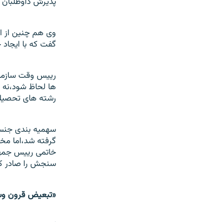
پذيرش داوطلبان دختر به بي
گفت که با ايجاد
رييس وقت سازمان
ها لحاظ شود،نه 
رشته های تحصيلی
گرفته شد،اما مخ
خاتمی رييس جمهو
سنجش را صادر کن
«تبعيض قرون وس