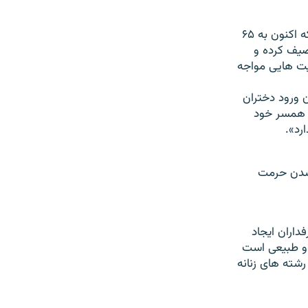
اين گروه از اعضای مجلس با اشاره به افزايش تعداد ورودی دختران نسبت به پسران که اکنون به ۶۵
صيف کرده و
ديت هايی مواجه
 ورود دختران
و همسر خود
رد».
 شدن حرمت
اران ايجاد
 و طبيعی است
رشته های زنانه