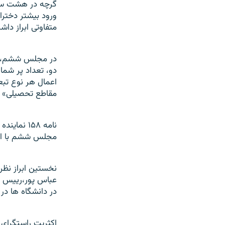
گرچه در هشت سال
ورود بيشتر دخترا
متفاوتی ابراز داشت
در مجلس ششم،مقا
اعمال هر نوع تبع
مقاطع تحصيلی» ار
نامه ۱۵۸
مجلس ششم با ايج
عباس پور،رييس ک
در دانشگاه ها د
اکثريت راستگرای