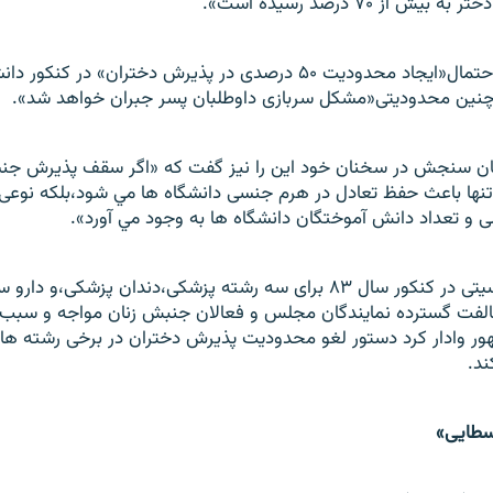
ش از ۷۰ درصد رسيده است».
وی هم چنين از احتمال«ايجاد محدوديت ۵۰ درصدی در پذيرش دختران» در ک
 چنين محدوديتی«مشکل سربازی داوطلبان پسر جبران خواهد شد».
 سنجش در سخنان خود اين را نيز گفت که «اگر سقف پذيرش جنس
تنها باعث حفظ تعادل در هرم جنسی دانشگاه ها مي شود،بلکه نوعی
 و تعداد دانش آموختگان دانشگاه ها به وجود مي آورد».
سهميه بندی جنسيتی در کنکور سال ۸۳ برای سه رشته پزشکی،دندان پزشکی،و 
الفت گسترده نمايندگان مجلس و فعالان جنبش زنان مواجه و سبب
ر وادار کرد دستور لغو محدوديت پذيرش دختران در برخی رشته ها 
د.
طايی»