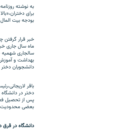
به نوشته روزنامه
برای دختران،«با
بودجه بيت المال» 
خبر قرار گرفتن 
ماه سال جاری خب
سالجاری شهميه بند
بهداشت و آموزش پ
دانشجويان دختر ذ
باقر لاريجانی،رئ
دختر در دانشگاه 
پس از تحصيل فعال
بعضی محدوديت ها 
دانشگاه در قرق د