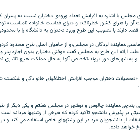
،آن را «برای کشور خطرناک» و «برای قداست خانواده نامناسب» تو
ه قصد دارند با تصويب اين طرح ورود دختران به دانشگاه را با محدو
ماسبی،نماينده لردگان در مجلس،و از حاميان اصلی طرح محدود کردن
ه علت ارائه اين طرح به مجلس گفت «وقتی دختران بدون اجازه پدر 
ند و به شهرهای دور بروند،تخصص آنها به حال مملکت هيچ تاثيری ندا
ه «تحصيلات دختران موجب افزايش اختلافهای خانوادگی و شکسته
 بندچی،نماينده چالوس و نوشهر در مجلس هفتم و يکی ديگر از طرفد
تی در پذيرش دانشجو تاکيد کرده که «برخی از رشتهها مردانه است
يقات از دانشجويان مرد در اين رشتههای خاص استفاده مي کند و در 
خ خواهد داد».