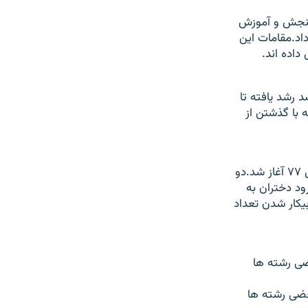
ان سنجش و آموزش
اد.مقامات اين
 رشد يافته تا
۶۵ در صد دانشجويانی که با گذشتن از
واکنش محافل سنتی به رشد چشمگير و پر سرعت ورود دختران به دانشگاه نيز از سال ۷۷ آغاز شد.دو
ود دختران به
يکار شدن تعداد
بعضی رشته ها
 بعضی رشته ها