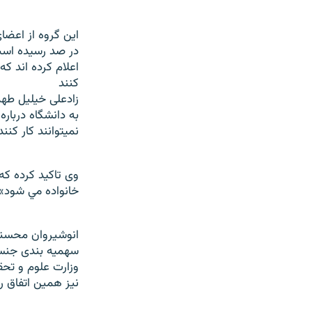
در صد رسيده است
اعلام کرده اند ک
کنند
زادعلی خيليل طه
به دانشگاه دربار
نميتوانند کار کن
وی تاکيد کرده ک
خانواده مي شود».
انوشيروان محسنی
سهميه بندی جنسي
وزارت علوم و تحق
نيز همين اتفاق ر