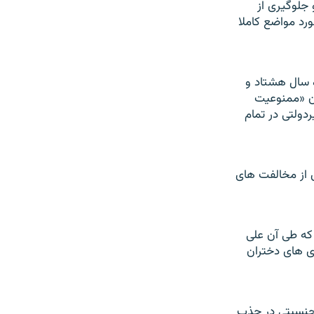
جلوگيری از
رد مواضع کاملا
 سال هشتاد و
را با عنوان «ممنوعيت
دولتی در تمام
ی از مخالفت های
اره به اسفند ماه سال ۸۴،باز می گردد که طی آن علی
 های دختران
جنسيتی در جذب