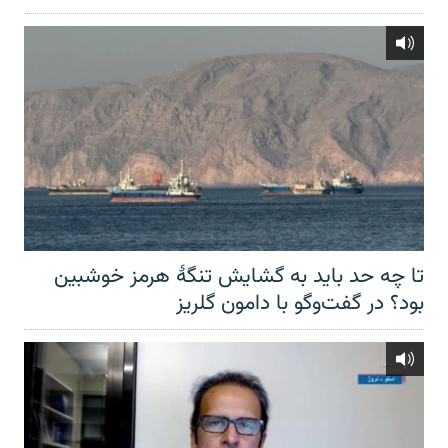
تا چه حد باید به گشایش تنگهٔ هرمز خوشبین
بود؟ در گفت‌وگو با دامون گلریز