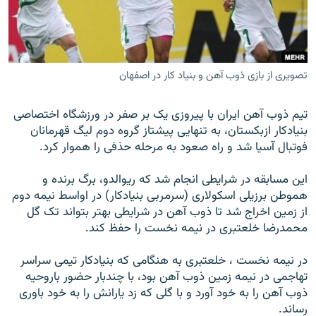
تصویری از بازی ذوب آهن و بنیاد کار در اصفهان
زبان‌های دیگر
تيم ذوب آهن ايران با پيروزی يک بر صفر در ورزشگاه اختصاصی
بنيادکار ازبکستان، به تنهايی پيشتاز گروه دوم ليگ قهرمانان
فوتبال آسيا شد و راه صعود به مرحله حذفی را هموار کرد.
اين مسابقه در شرايطی انجام شد که ريوالدو، برگ برنده و
هموطن برزيلی اسکولاری (سرمربی بنيادکار) در اواسط نيمه دوم
از زمين اخراج شد تا ذوب آهن در شرايطی بهتر بتواند تک گل
محمدرضا خلعتبری در نيمه نخست را حفظ کند.
در نیمه نخست ، خلعتبری به هنگامی که بنيادکار تيمی سراسر
تهاجمی در نيمه زمين ذوب آهن بود، با چندبار حضور باروحيه
ذوب آهن را به خود آورد و با گلی که زد يارانش را به خود باوری
رساند.