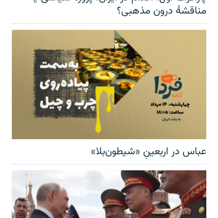
مناقشهٔ درون مذهبی؟
عباس در اربعینِ «شیطون‌بلا»