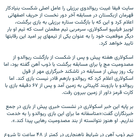
سايت فيفا غيبت ريوالدوی برزيلی را عامل اصلی شکست بنيادکار
قهرمان ازبکستان در مسابقه آخر دور نخست از حريف اصفهانی
اعلام کرد و اين که با بازگشت ستاره برزيلی به بازی برگشت،
لوييز فيليپو اسکولاری، سرمربی تيم مطمئن است که تيم او بار
ديگر موقعيت خود را به عنوان يکی از تيمهای پر اميد اين رقابتها
تاييد خواهد کرد.
اسکولاری هفته پيش و پس از شکست از بازگشت ريوالدو از
مصدوميت مچ پا برای مسابقه برگشت با ذوب آهن گفته بود، اما
يک روز پيش از مسابقه در تاشکند خبرگزاری مهر از قول
اسکولاری اعلام کرد که ريوالدو بازهم قادر نيست بازی کند. اما
ريوالدو با بازوبند کاپيتانی به زمين آمد و پس از ۶۷ دقيقه بازی با
کارت قرمز داور از زمين بيرون رفت.
بر پايه اين خبر اسکولاری در نشست خبری پيش از بازی در جمع
خبرنگاران گفت:«متاسفانه ما برای اين بازی ريوالدو را به خدمت
نداريم. او هنوز نتوانسته از بند مصدوميت رهايی پيدا کند.».
تيم ذوب آهن در شرايط ناهنجاری در کمتر از ۴۸ ساعت تا شروع