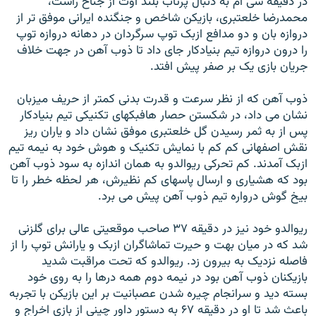
در دقيقه سی ام به دنبال پرتاب بلند اوت از جناح راست،
محمدرضا خلعتبری، بازيکن شاخص و جنگنده ايرانی موفق تر از
دروازه بان و دو مدافع ازبک توپ سرگردان در دهانه دروازه توپ
را درون دروازه تيم بنيادکار جای داد تا ذوب آهن در جهت خلاف
جريان بازی يک بر صفر پيش افتد.
ذوب آهن که از نظر سرعت و قدرت بدنی کمتر از حريف ميزبان
نشان می داد، در شکستن حصار هافبکهای تکنيکی تيم بنيادکار
پس از به ثمر رسيدن گل خلعتبری موفق نشان داد و ياران ريز
نقش اصفهانی کم کم با نمايش تکنيک و هوش خود به نيمه تيم
ازبک آمدند. کم تحرکی ريوالدو به همان اندازه به سود ذوب آهن
بود که هشياری و ارسال پاسهای کم نظيرش، هر لحظه خطر را تا
بيخ گوش درواره تيم ذوب آهن پيش می برد.
ريوالدو خود نيز در دقيقه ۳۷ صاحب موقعيتی عالی برای گلزنی
شد که در ميان بهت و حيرت تماشاگران ازبک و يارانش توپ را از
فاصله نزديک به بيرون زد. ريوالدو که تحت مراقبت شديد
بازيکنان ذوب آهن بود در نيمه دوم همه درها را به روی خود
بسته ديد و سرانجام چيره شدن عصبانيت بر اين بازيکن با تجربه
باعث شد تا او در دقيقه ۶۷ به دستور داور چينی از بازی اخراج و