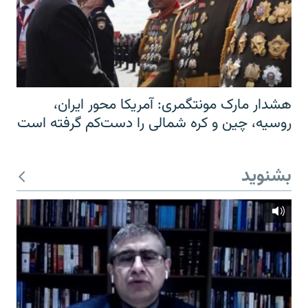
هشدار مارک مونتگمری: آمریکا محور ایران،
روسیه، چین و کره شمالی را دست‌کم گرفته است
بشنوید