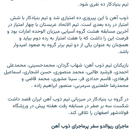
تيم بنيادکار ده نفری شود.
ذوب آهن با اين پيروزی ده امتيازی شد و تيم بنيادکار با شش
امتياز در رده بعدی است. تيم الاتحاد عربستان با چهار امتياز در
آخرين مسابقه هشت گروه آسيايی ميزبان الوحده امارات بود و
فرصت اين را داشت که با هفت امتياز به رده دوم بيايد و
همچنان به عنوان يکی از دو تيم برتر گروه به صعود اميدوار
باشد.
بازيکنان تيم ذوب آهن: شهاب گردان، محمدحسينی، محمدعلی
احمدی، فرشيد طالبی، محمد منصوری، حسن اشجاری، اسماعيل
فرهادی، قاسم حدادی فر، سينا عشوری، محمد قاضی و
محمدرضا خلعتبری سرمربی: منصور ابراهيم زاده .
در گروه ب بنيادکار در ميزبانی تيم ذوب آهن ايران قصد داشت
شکست سه بر صفر در مسابقه رفت هفته پيش در ورزشگاه
فولادشهر اصفهان را تلافی کند.
ماجرای ريوالدو سفر پرماجرای ذوب آهن