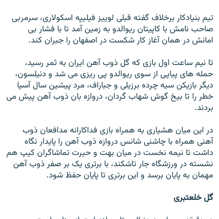
تيم بنيادکار برخلاف گفته قبلی لوييز فيليپه اسکولاری، سرمربی
صاحب نامش با کاپيتان ريوالدو به زمين آمد تا با فشار بی
امانش در همان آغاز کار شکست در اصفهان را جبران کند.
تا نيم ساعت اول بازی که گل ذوب آهن ايران به ثمر رسيد،
حمله های پياپی از سوی ريوالدو پی ريزی می شد و دنيلسون،
ديگر بازيکن سيه چرده برزيلی و جباراف، مرد پيشين سال آسيا
خطر را تا بيخ گوش شهاب گردان، دروازه بان ذوب آهن پيش می
بردند.
در اين ميان هشياری به همراه بازی فداکارانه مدافعان ذوب
آهنی همراه با چاشنی شانس دروازه ذوب آهن را پايدار نگاه
داشت تا نيمه نخست در ميان بهت و حيرت تماشاگران کيپ هم
نشسته در ورزشگاه جار تاشکند، با برتری يک بر صفر ذوب آهن
مهمان به پايان برسد و اين برتری تا پايان حفظ شود.
گل خلعتبری