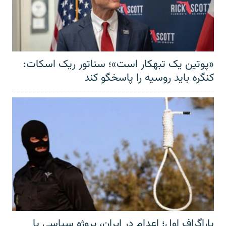
«پوتین یک تبهکار است»؛ سناتور ریک اسکات:
کنگره باید روسیه را پاسخگو کند
پاراگراف اول؛ اعدام در ایران، پروژه سیاسی یا