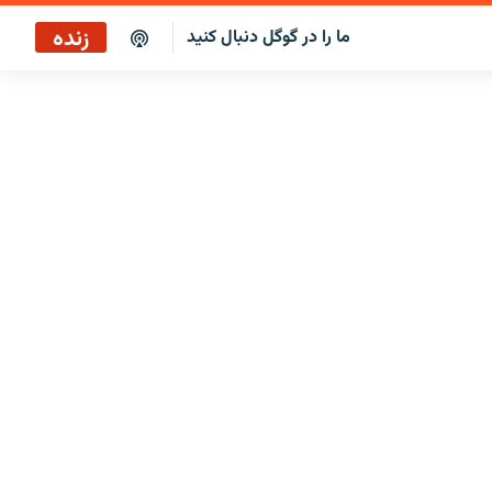
زنده
ما را در گوگل دنبال کنید
بازپخش کافه فردا
پخش رادیویی
پخش آنلاین
پخش ماهواره‌ای