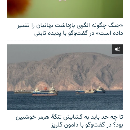
«جنگ چگونه الگوی بازداشت بهائیان را تغییر
داده است» در گفت‌وگو با پدیده ثابتی
تا چه حد باید به گشایش تنگهٔ هرمز خوشبین
بود؟ در گفت‌وگو با دامون گلریز