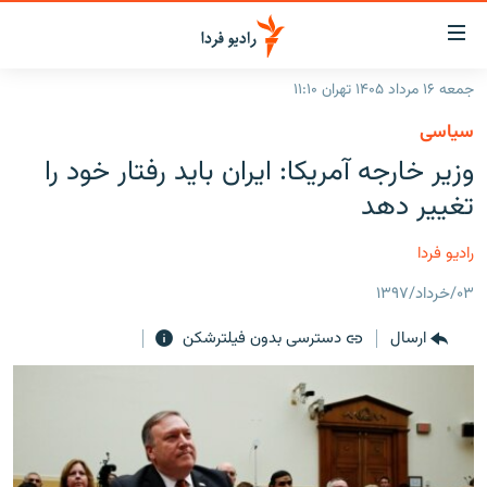
ینک‌های
ابلیت
سترسی
جمعه ۱۶ مرداد ۱۴۰۵ تهران ۱۱:۱۰
ازگشت
صفحه اصلی
سیاسی
ازگشت
ایران
وزیر خارجه آمریکا: ایران باید رفتار خود را
ه
نوی
جهان
تغییر دهد
صلی
رادیو
فتن
رادیو فردا
ه
پادکست
انتخاب کنید و بشنوید
فحه
۰۳/خرداد/۱۳۹۷
چندرسانه‌ای
برنامه‌های رادیویی
ستجو
ارسال
دسترسی بدون فیلترشکن
زنان فردا
فرکانس‌ها
گزارش‌های تصویری
گزارش‌های ویدئویی
English
به ما بپیوندید