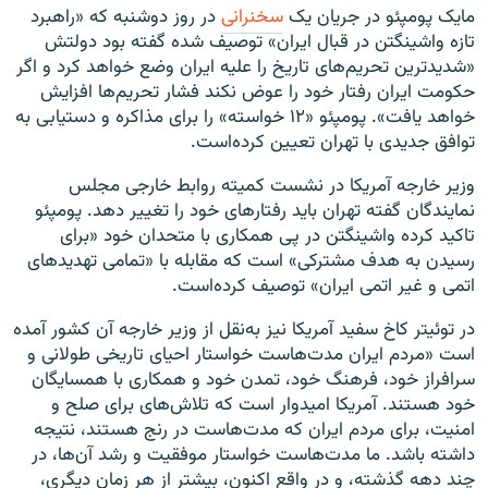
مایک پومپئو در جریان یک
سخنرانی
در روز دوشنبه که «راهبرد
تازه واشینگتن در قبال ایران» توصیف شده گفته بود دولتش
«شدیدترین تحریم‌های تاریخ را علیه ایران وضع خواهد کرد و اگر
حکومت ایران رفتار خود را عوض نکند فشار تحریم‌ها افزایش
خواهد یافت». پومپئو «۱۲ خواسته» را برای مذاکره و دستیابی به
توافق جدیدی با تهران تعیین کرده‌است.
وزیر خارجه آمریکا در نشست کمیته روابط خارجی مجلس
نمایندگان گفته تهران باید رفتارهای خود را تغییر دهد. پومپئو
تاکید کرده واشینگتن در پی همکاری با متحدان خود «برای
رسیدن به هدف مشترکی» است که مقابله با «تمامی تهدیدهای
اتمی و غیر اتمی ایران» توصیف کرده‌است.
در توئیتر کاخ سفید آمریکا نیز به‌نقل از وزیر خارجه آن کشور آمده
است «مردم ایران مدت‌هاست خواستار احیای تاریخی طولانی و
سرافراز خود، فرهنگ خود، تمدن خود و همکاری با همسایگان
خود هستند. آمریکا امیدوار است که تلاش‌های برای صلح و
امنیت، برای مردم ایران که مدت‌‌هاست در رنج هستند، نتیجه
داشته باشد. ما مدت‌هاست خواستار موفقیت و رشد آن‌ها، در
چند دهه گذشته، و در واقع اکنون، بیشتر از هر زمان دیگری،