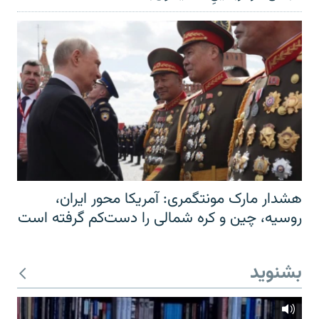
هشدار مارک مونتگمری: آمریکا محور ایران،
روسیه، چین و کره شمالی را دست‌کم گرفته است
بشنوید