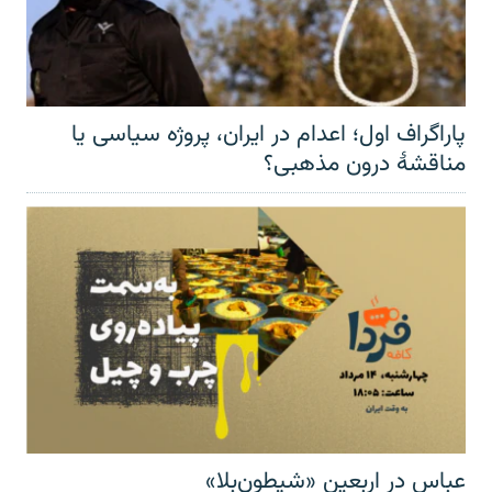
پاراگراف اول؛ اعدام در ایران، پروژه سیاسی یا
مناقشهٔ درون مذهبی؟
عباس در اربعینِ «شیطون‌بلا»