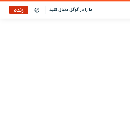
زنده
ما را در گوگل دنبال کنید
پخش آنلاین
پخش رادیویی
پخش آنلاین
پخش ماهواره‌ای