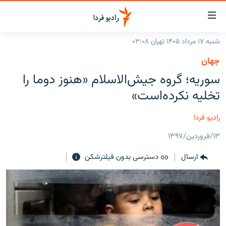
ینک‌های
ابلیت
سترسی
شنبه ۱۷ مرداد ۱۴۰۵ تهران ۰۳:۰۸
ازگشت
صفحه اصلی
جهان
ازگشت
ایران
سوریه؛ گروه جیش‌الاسلام «هنوز دوما را
ه
نوی
جهان
تخلیه نکرده‌است»
صلی
رادیو
فتن
رادیو فردا
ه
پادکست
انتخاب کنید و بشنوید
فحه
۱۳/فروردین/۱۳۹۷
چندرسانه‌ای
برنامه‌های رادیویی
ستجو
ارسال
دسترسی بدون فیلترشکن
زنان فردا
فرکانس‌ها
گزارش‌های تصویری
گزارش‌های ویدئویی
English
به ما بپیوندید