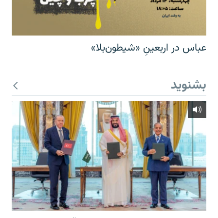
عباس در اربعینِ «شیطون‌بلا»
بشنوید