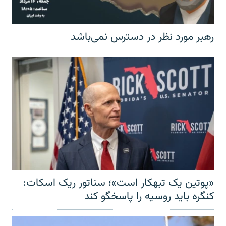
رهبر مورد نظر در دسترس نمی‌باشد
«پوتین یک تبهکار است»؛ سناتور ریک اسکات:
کنگره باید روسیه را پاسخگو کند