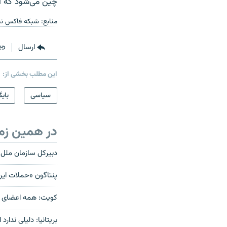
چین می‌شود که از
منابع: شبکه فاکس نیوز
ارسال
این مطلب بخشی از:
سیاسی
بایگ
در همین زم
دبیرکل سازمان ملل 
پنتاگون «حملات ایرا
کویت: همه اعضای شو
بریتانیا: دلیلی ندارد