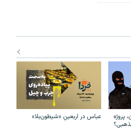
، پروژه
عباس در اربعینِ «شیطون‌بلا»
مذهبی؟