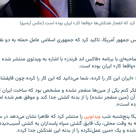
 کرد که انفجار نفتکش‌ها «واقعا کار» ایران بوده است.(عکس آرشیو)
یس جمهور آمریکا، تاکید کرد که جمهوری اسلامی عامل حمله به دو ن
حبه‌ای با برنامه «فاکس اند فرندز» با اشاره به ویدئوی منتشر شده ت
واقعا کار» ایران بوده است.
ایران این کار را کرده، شما می‌دانید که این کار را کرده چون قایقشان 
فکر کنم یکی از مین‌ها منفجر نشده و مشخص بود که ساخت ایران 
ن (مین منفجر نشده) را از بدنه کشتی جدا کند و موفق هم شده اما
رده است».
یکا پنج‌شنبه شب
ویدئویی
ه به وقت محلی، یک قایق گشتی سپاه پاسداران به کشتی آسیب‌دیده 
ه و یک «مین عمل‌نکرده را از بدنه این نفتکش‌ جدا کرد».