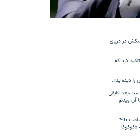
فتکش در دریای
اکید کرد که
را دیده‌اید».
است،بعد قایقی
 آن ویدئو
را منتشر کرد که ظاهرا نشان می‌دهد در ساعت ۴:۱۰
«کوکو‌کا