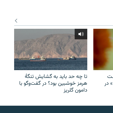
شت
تا چه حد باید به گشایش تنگهٔ
» در
هرمز خوشبین بود؟ در گفت‌وگو با
دامون گلریز