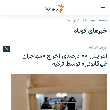
ینک‌های
ابلیت
سترسی
جمعه ۱۶ مرداد ۱۴۰۵ تهران ۱۲:۵۹
ازگشت
صفحه اصلی
خبرهای کوتاه
ازگشت
ایران
ه
نوی
جهان
خرداد ۰۲, ۱۴۰۱
صلی
رادیو
فتن
افزایش ۷۰ درصدی اخراج «مهاجران
ه
پادکست
انتخاب کنید و بشنوید
غیرقانونی» توسط ترکیه
فحه
چندرسانه‌ای
برنامه‌های رادیویی
ستجو
زنان فردا
فرکانس‌ها
گزارش‌های تصویری
گزارش‌های ویدئویی
English
به ما بپیوندید