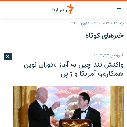
ینک‌های
ابلیت
سترسی
پنجشنبه ۱۵ مرداد ۱۴۰۵ تهران ۱۲:۳۲
ازگشت
صفحه اصلی
خبرهای کوتاه
ازگشت
ایران
ه
نوی
جهان
فروردین ۲۳, ۱۴۰۳
صلی
رادیو
فتن
واکنش تند چین به آغاز «دوران نوین
ه
پادکست
انتخاب کنید و بشنوید
همکاری» آمریکا و ژاپن
فحه
چندرسانه‌ای
برنامه‌های رادیویی
ستجو
زنان فردا
فرکانس‌ها
گزارش‌های تصویری
گزارش‌های ویدئویی
English
به ما بپیوندید