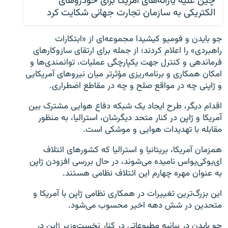
چین علیه یارانه‌های آمریکا برای خودروهای
الکتریکی به سازمان تجارت جهانی شکایت کرد
جو بایدن و فومیو کیشیدا مجموعه‌ای از «ابتکارات
راهبردی» را اعلام کردند؛ از جمله برای ارتقای سازوکارهای
فرماندهی و کنترل جهت یکپارچگی عملیات، توانمندی‌ها و
امکان همکاری و برنامه‌ریزی مؤثرتر میان نیروهای آمریکایی
و ژاپنی چه در مواقع صلح و چه در مقاطع اضطراری.
اقدام دیگر، طرح ایجاد یک شبکه دفاع هوایی مشترک بین
آمریکا و ژاپن در کنار متحد دیگرشان، استرالیا، به منظور
مقابله با تهدیدات هوایی و موشکی است.
همزمان آمریکا، بریتانیا و استرالیا که کشورهای ائتلاف
ای‌یوکی‌یو‌اس نامیده می‌شوند، در حال بررسی افزودن ژاپن
به عنوان مهره چهارم این ائتلاف نظامی هستند.
این بزرگ‌ترین تغییرات در همکاری نظامی ژاپن با آمریکا و
متحدین در شش دهه اخیر محسوب می‌شود.
جو بایدن در بیانیه مطبوعاتی در کنار نخست‌وزیر ژاپن در