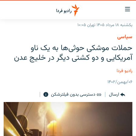
ینک‌های
ابلیت
سترسی
یکشنبه ۱۸ مرداد ۱۴۰۵ تهران ۱۰:۰۵
ازگشت
صفحه اصلی
سیاسی
ازگشت
ایران
حملات موشکی حوثی‌ها به یک ناو
ه
نوی
جهان
آمریکایی و دو کشتی دیگر در خلیج عدن
صلی
رادیو
فتن
رادیو فردا
ه
پادکست
انتخاب کنید و بشنوید
فحه
۰۶/بهمن/۱۴۰۲
چندرسانه‌ای
برنامه‌های رادیویی
ستجو
ارسال
دسترسی بدون فیلترشکن
زنان فردا
فرکانس‌ها
گزارش‌های تصویری
گزارش‌های ویدئویی
English
به ما بپیوندید