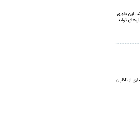
د. این داوری
 همهٔ تحلیل‌های تولید
اری از ناظران