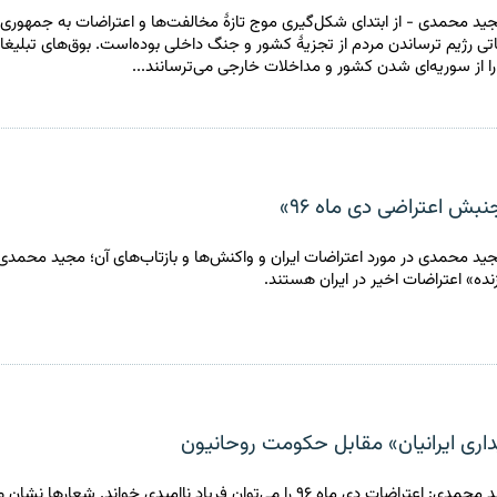
جید محمدی - از ابتدای شکل‌گیری موج تازهٔ مخالفت‌ها و اعتراضات به جمهور
تی رژیم ترساندن مردم از تجزیهٔ کشور و جنگ داخلی بوده‌است. بوق‌های تبلیغ
ا از سوریه‌ای شدن کشور و مداخلات خارجی می‌ترسانند...
نبش اعتراضی دی ماه ۹۶»
جید محمدی در مورد اعتراضات ایران و واکنش‌ها و بازتاب‌های آن؛ مجید محمدی
زنده» اعتراضات اخیر در ایران هستند.
یداری ایرانیان» مقابل حکومت روحانیون
یادداشت مجید محمدی: اعتراضات دی ماه ۹۶ را می‌توان فریاد ناامیدی خواند. شعار‌ه