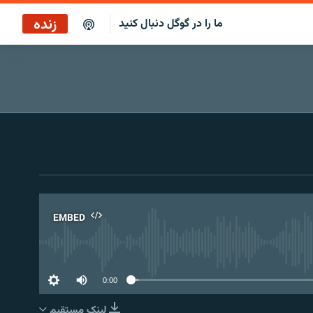
زنده
ما را در گوگل دنبال کنید
بازپخش صبح‌نگار
پخش رادیویی
پخش آنلاین
پخش ماهواره‌ای
EMBED
No 
0:00
لینک مستقیم