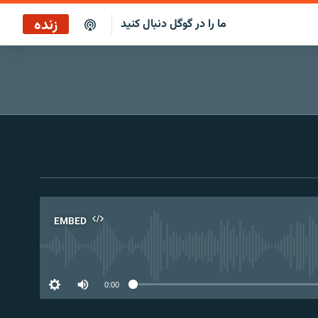
زنده
ما را در گوگل دنبال کنید
پخش آنلاین
پخش رادیویی
پخش آنلاین
پخش ماهواره‌ای
EMBED
No 
0:00