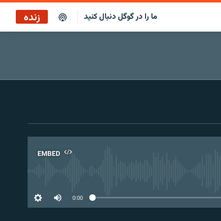
زنده
ما را در گوگل دنبال کنید
بازپخش کافه فردا
پخش رادیویی
پخش آنلاین
پخش ماهواره‌ای
EMBED
No 
0:00