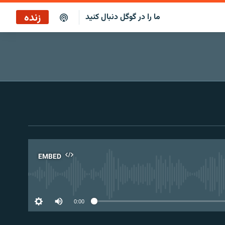
زنده
ما را در گوگل دنبال کنید
پخش آنلاین
پخش رادیویی
پخش آنلاین
پخش ماهواره‌ای
EMBED
No 
0:00