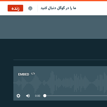
زنده
ما را در گوگل دنبال کنید
پخش آنلاین
پخش رادیویی
پخش آنلاین
پخش ماهواره‌ای
EMBED
No 
0:00