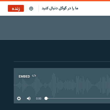
زنده
ما را در گوگل دنبال کنید
پخش آنلاین
پخش رادیویی
پخش آنلاین
پخش ماهواره‌ای
EMBED
No 
0:00