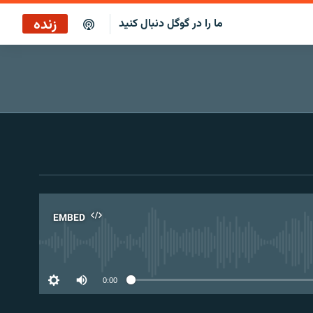
زنده
ما را در گوگل دنبال کنید
پاراگراف اول
پخش رادیویی
پاراگراف اول
پخش ماهواره‌ای
EMBED
No 
0:00