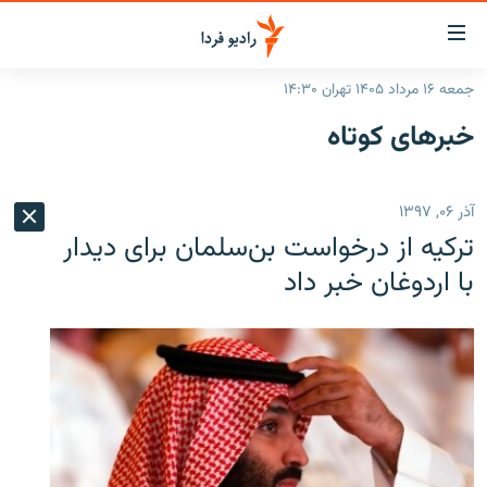
ینک‌های
ابلیت
سترسی
جمعه ۱۶ مرداد ۱۴۰۵ تهران ۱۴:۳۰
ازگشت
صفحه اصلی
خبرهای کوتاه
ازگشت
ایران
ه
نوی
جهان
آذر ۰۶, ۱۳۹۷
صلی
رادیو
فتن
ترکیه از درخواست بن‌سلمان برای دیدار
ه
پادکست
انتخاب کنید و بشنوید
با اردوغان خبر داد
فحه
چندرسانه‌ای
برنامه‌های رادیویی
ستجو
زنان فردا
فرکانس‌ها
گزارش‌های تصویری
گزارش‌های ویدئویی
English
به ما بپیوندید