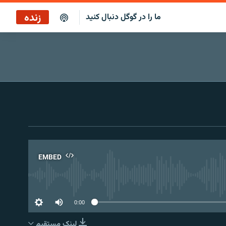
زنده
ما را در گوگل دنبال کنید
پخش آنلاین
پخش رادیویی
پخش آنلاین
پخش ماهواره‌ای
EMBED
No 
0:00
لینک مستقیم