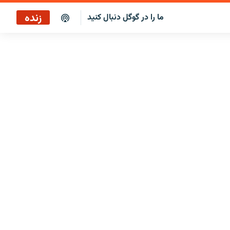
زنده
ما را در گوگل دنبال کنید
پخش آنلاین
پخش رادیویی
پخش آنلاین
پخش ماهواره‌ای