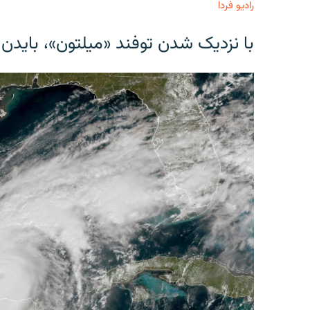
رادیو فردا
با نزدیک شدن توفند «میلتون»، بایدن