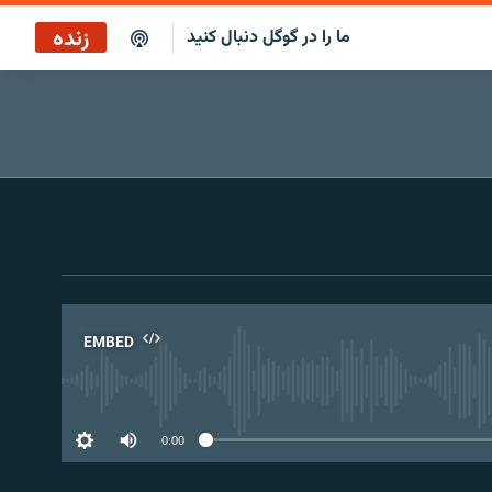
زنده
ما را در گوگل دنبال کنید
پخش آنلاین
پخش رادیویی
پخش آنلاین
پخش ماهواره‌ای
EMBED
No 
0:00