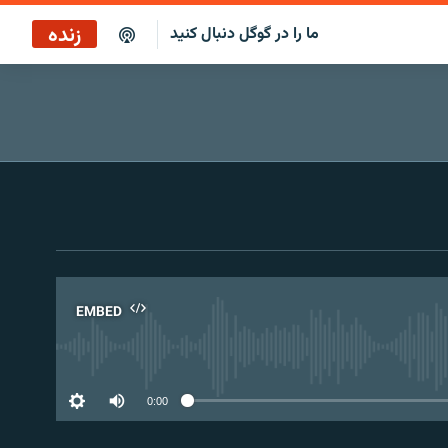
زنده
ما را در گوگل دنبال کنید
پخش آنلاین
پخش رادیویی
پخش آنلاین
پخش ماهواره‌ای
EMBED
No 
0:00