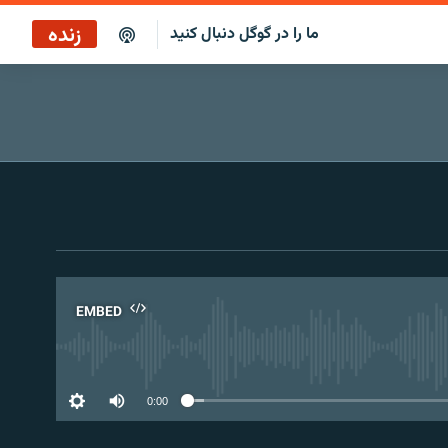
زنده
ما را در گوگل دنبال کنید
پخش آنلاین
پخش رادیویی
پخش آنلاین
پخش ماهواره‌ای
EMBED
No 
0:00