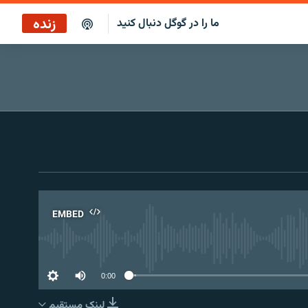
زنده
ما را در گوگل دنبال کنید
بازپخش کافه فردا
پخش رادیویی
پخش آنلاین
پخش ماهواره‌ای
EMBED
No 
0:00
لینک مستقیم