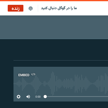
زنده
ما را در گوگل دنبال کنید
پاراگراف اول
پخش رادیویی
پاراگراف اول
پخش ماهواره‌ای
EMBED
No 
0:00