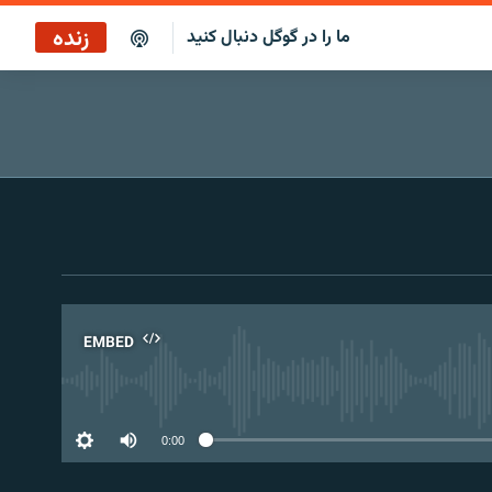
زنده
ما را در گوگل دنبال کنید
پخش آنلاین
پخش رادیویی
پخش آنلاین
پخش ماهواره‌ای
EMBED
No 
0:00