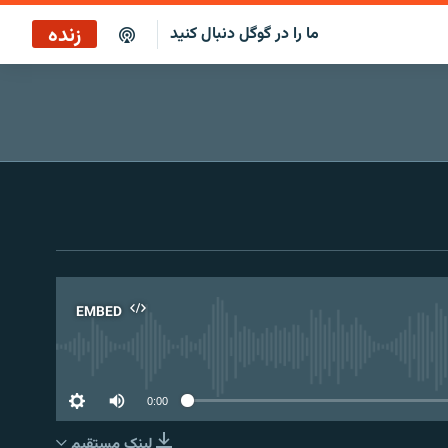
زنده
ما را در گوگل دنبال کنید
بازپخش کافه فردا
پخش رادیویی
پخش آنلاین
پخش ماهواره‌ای
EMBED
No 
0:00
لینک مستقیم