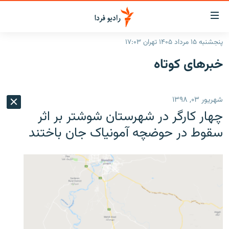
ینک‌های
ابلیت
سترسی
پنجشنبه ۱۵ مرداد ۱۴۰۵ تهران ۱۷:۰۳
ازگشت
صفحه اصلی
خبرهای کوتاه
ازگشت
ایران
ه
نوی
جهان
شهریور ۰۳, ۱۳۹۸
صلی
رادیو
فتن
چهار کارگر در شهرستان شوشتر بر اثر
ه
پادکست
انتخاب کنید و بشنوید
سقوط در حوضچه آمونیاک جان باختند
فحه
چندرسانه‌ای
برنامه‌های رادیویی
ستجو
زنان فردا
فرکانس‌ها
گزارش‌های تصویری
گزارش‌های ویدئویی
English
به ما بپیوندید