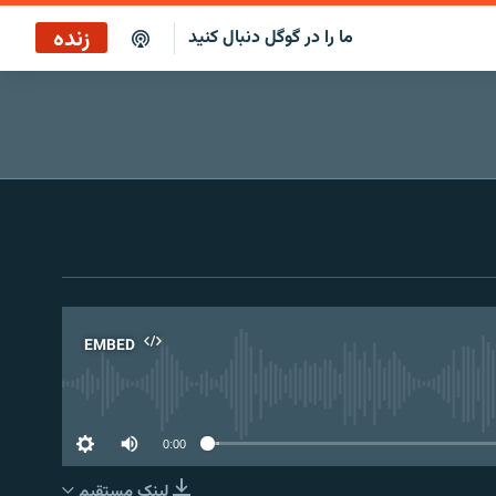
زنده
ما را در گوگل دنبال کنید
پخش آنلاین
پخش رادیویی
پخش آنلاین
پخش ماهواره‌ای
EMBED
No 
0:00
لینک مستقیم