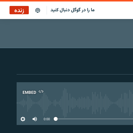
زنده
ما را در گوگل دنبال کنید
پخش آنلاین
پخش رادیویی
پخش آنلاین
پخش ماهواره‌ای
EMBED
No 
0:00